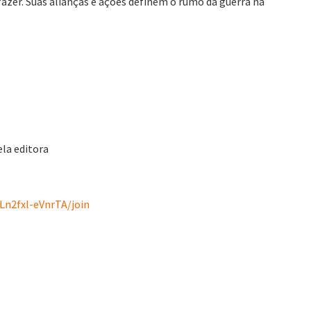
zer. Suas alianças e ações definem o rumo da guerra na
ela editora
n2fxl-eVnrTA/join