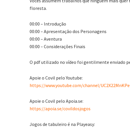
Vocês assumem trabalhos que ninguém mais quer fa
floresta.
00:00 – Introdução
00:00 – Apresentação dos Personagens
00:00 – Aventura
00:00 – Considerações Finais
O pdf utilizado no vídeo foi gentilmente enviado p
Apoie o Covil pelo Youtube:
https://www.youtube.com/channel/UC2X22MnKPeL
Apoie o Covil pelo Apoia.se:
https://apoia.se/covildosjogos
Jogos de tabuleiro é na Playeasy: