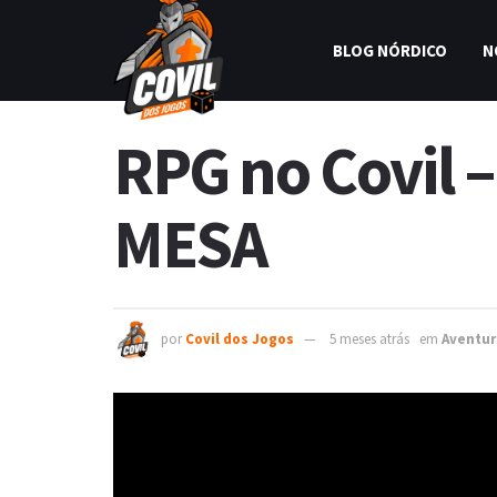
BLOG NÓRDICO
N
RPG no Covil –
MESA
por
Covil dos Jogos
5 meses atrás
em
Aventur