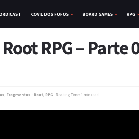
ORDICAST
COVIL DOS FOFOS
BOARD GAMES
RPG
 Root RPG – Parte 
as
,
Fragmentos - Root
,
RPG
Reading Time: 1 min read