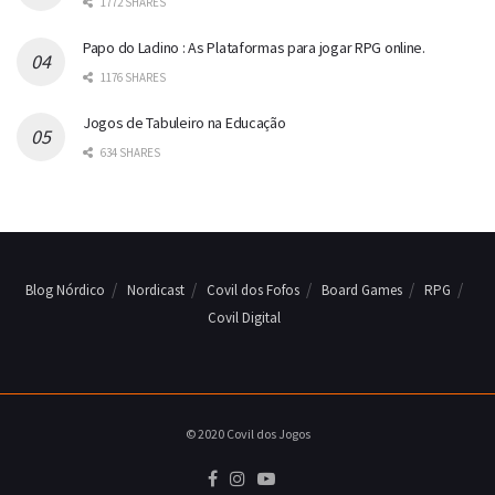
1772 SHARES
Papo do Ladino : As Plataformas para jogar RPG online.
1176 SHARES
Jogos de Tabuleiro na Educação
634 SHARES
Blog Nórdico
Nordicast
Covil dos Fofos
Board Games
RPG
Covil Digital
© 2020 Covil dos Jogos