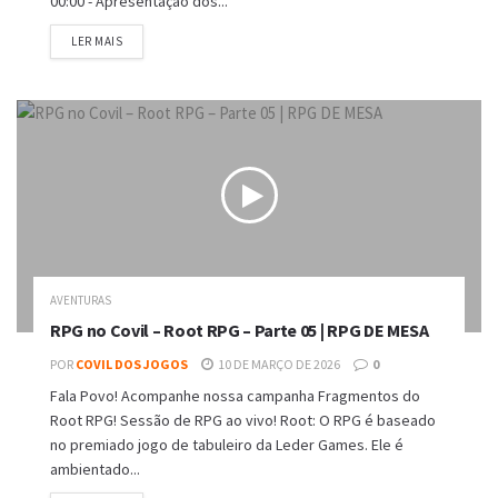
00:00 - Apresentação dos...
DETAILS
LER MAIS
AVENTURAS
RPG no Covil – Root RPG – Parte 05 | RPG DE MESA
POR
COVIL DOS JOGOS
10 DE MARÇO DE 2026
0
Fala Povo! Acompanhe nossa campanha Fragmentos do
Root RPG! Sessão de RPG ao vivo! Root: O RPG é baseado
no premiado jogo de tabuleiro da Leder Games. Ele é
ambientado...