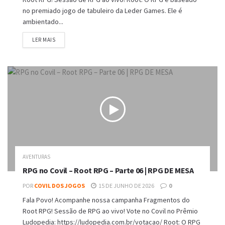
no premiado jogo de tabuleiro da Leder Games. Ele é
ambientado...
DETAILS
LER MAIS
AVENTURAS
RPG no Covil – Root RPG – Parte 06 | RPG DE MESA
POR
COVIL DOS JOGOS
15 DE JUNHO DE 2026
0
Fala Povo! Acompanhe nossa campanha Fragmentos do
Root RPG! Sessão de RPG ao vivo! Vote no Covil no Prêmio
Ludopedia: https://ludopedia.com.br/votacao/ Root: O RPG