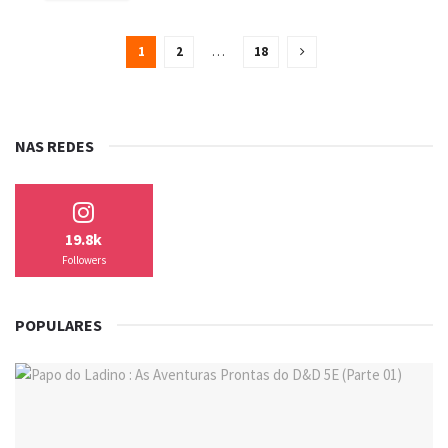
1
2
…
18
NAS REDES
19.8k
Followers
POPULARES