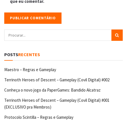
que eu comentar.
POSTS
RECENTES
Maestro – Regras e Gameplay
Terrinoth Heroes of Descent – Gameplay (Covil Digital) #002
Conheça o novo jogo da PaperGames: Bandido Alcatraz
Terrinoth Heroes of Descent – Gameplay (Covil Digital) #001
(EXCLUSIVO pra Membros)
Protocolo Scintilla – Regras e Gameplay