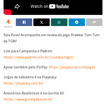
4
SHARES
Fala Povo! Acompanhe um review do jogo Drakkar Tum Tum
da TGM!
Link para Campanha o Padrim:
https://www.padrim.com.br/CovildosJogos
Apoie também pelo PicPay:
https://picpay.me/coviljogos
Jogos de tabuleiro é na Playeasy:
https://playeasy.com.br/
Acessórios Realísticos é na Gorilla 3D:
https://www.gorilla3d.com.br/