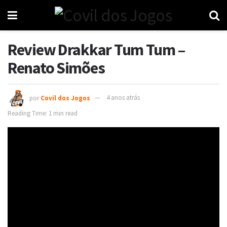
Review Drakkar Tum Tum –
Renato Simões
por
Covil dos Jogos
4 anos atrás
Reading Time: 1 min read