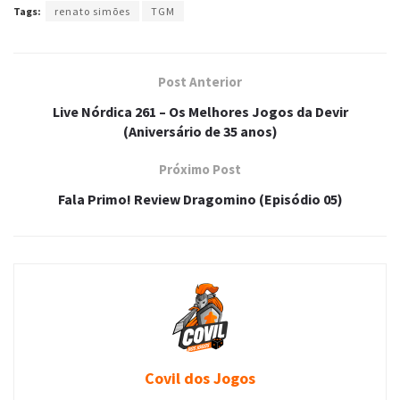
Tags:
renato simões
TGM
Post Anterior
Live Nórdica 261 – Os Melhores Jogos da Devir
(Aniversário de 35 anos)
Próximo Post
Fala Primo! Review Dragomino (Episódio 05)
Covil dos Jogos