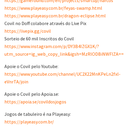
https://gamefound.com/en/projects/smartup/narcos
https://www.playeasy.com.br/feyas-swamp.html
https://www.playeasy.com.br/dragon-eclipse.html
Covil no Doff colabore através do Live Pix
https://livepix.gg/covil
Sorteio de 60 mil Inscritos do Covil
https://www.instagram.com/p/DY3B4IZGX1K/?
utm_source=ig_web_copy_link&igsh=MzRlODBiNWFlZA==
Apoie o Covil pelo Youtube:
https://www.youtube.com/channel/UC2X22MnKPeLn2fxl-
eVnrTA/join
Apoie o Covil pelo Apoia.se:
https://apoia.se/covildosjogos
Jogos de tabuleiro é na Playeasy:
https://playeasy.com.br/