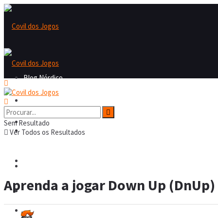
Blog Nórdico
Blog Nórdico
Nordicast
Sem Resultado
Nordicast
Ver Todos os Resultados
Covil dos Fofos
Covil dos Fofos
Aprenda a jogar Down Up (DnUp)
Board Games
Board Games