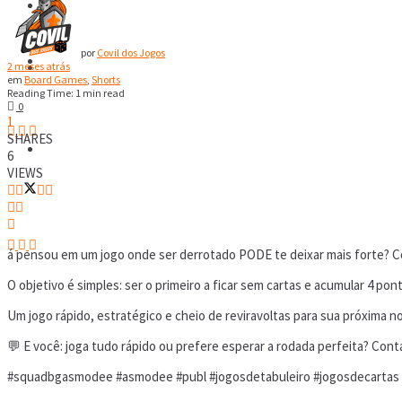
RPG
por
Covil dos Jogos
Covil Digital
RPG
2 meses atrás
em
Board Games
,
Shorts
Reading Time: 1 min read
0
1
SHARES
Covil Digital
6
VIEWS
á pensou em um jogo onde ser derrotado PODE te deixar mais forte?
O objetivo é simples: ser o primeiro a ficar sem cartas e acumular 4 
Um jogo rápido, estratégico e cheio de reviravoltas para sua próxima no
💬 E você: joga tudo rápido ou prefere esperar a rodada perfeita? Cont
#squadbgasmodee #asmodee #publ #jogosdetabuleiro #jogosdecartas