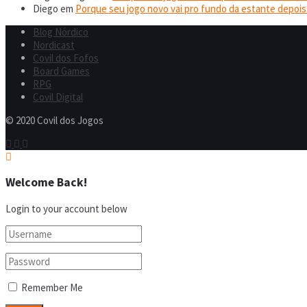
Diego
em
Porque seu jogo novo vai pro fundo da estante depois
Blog Nórdico
Nordicast
Covil dos Fofos
Board Games
RPG
Covil Digital
© 2020 Covil dos Jogos
Welcome Back!
Login to your account below
Remember Me