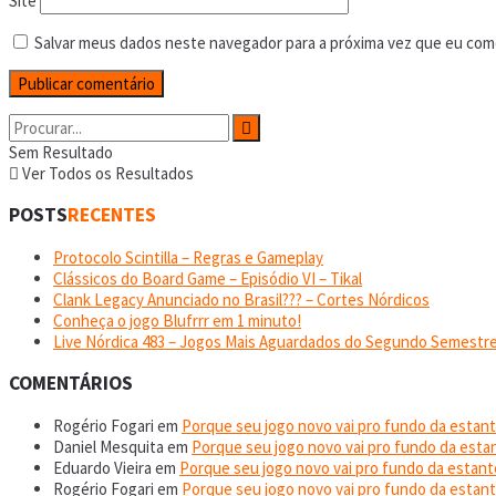
Site
Salvar meus dados neste navegador para a próxima vez que eu com
Sem Resultado
Ver Todos os Resultados
POSTS
RECENTES
Protocolo Scintilla – Regras e Gameplay
Clássicos do Board Game – Episódio VI – Tikal
Clank Legacy Anunciado no Brasil??? – Cortes Nórdicos
Conheça o jogo Blufrrr em 1 minuto!
Live Nórdica 483 – Jogos Mais Aguardados do Segundo Semestre
COMENTÁRIOS
Rogério Fogari
em
Porque seu jogo novo vai pro fundo da estant
Daniel Mesquita
em
Porque seu jogo novo vai pro fundo da esta
Eduardo Vieira
em
Porque seu jogo novo vai pro fundo da estant
Rogério Fogari
em
Porque seu jogo novo vai pro fundo da estant