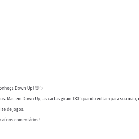
 Conheça Down Up! 🎲✨
pontos. Mas em Down Up, as cartas giram 180º quando voltam para sua mã
ite de jogos.
a aí nos comentários!