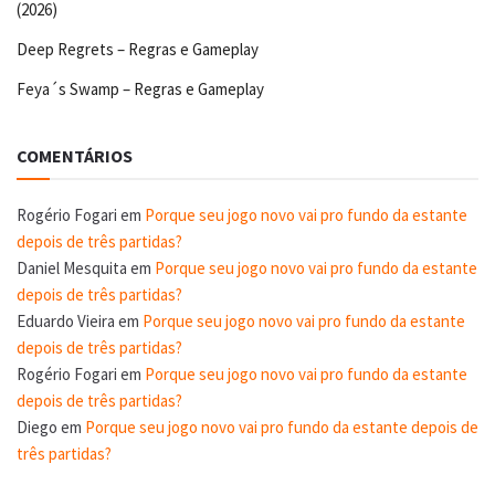
(2026)
Deep Regrets – Regras e Gameplay
Feya´s Swamp – Regras e Gameplay
COMENTÁRIOS
Rogério Fogari
em
Porque seu jogo novo vai pro fundo da estante
depois de três partidas?
Daniel Mesquita
em
Porque seu jogo novo vai pro fundo da estante
depois de três partidas?
Eduardo Vieira
em
Porque seu jogo novo vai pro fundo da estante
depois de três partidas?
Rogério Fogari
em
Porque seu jogo novo vai pro fundo da estante
depois de três partidas?
Diego
em
Porque seu jogo novo vai pro fundo da estante depois de
três partidas?