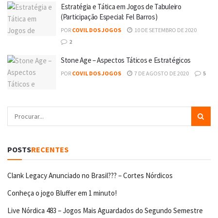
Estratégia e Tática em Jogos de Tabuleiro
(Participação Especial: Fel Barros)
POR
COVIL DOS JOGOS
10 DE SETEMBRO DE 2020
2
Stone Age – Aspectos Táticos e Estratégicos
POR
COVIL DOS JOGOS
7 DE AGOSTO DE 2020
5
POSTS
RECENTES
Clank Legacy Anunciado no Brasil??? – Cortes Nórdicos
Conheça o jogo Bluffer em 1 minuto!
Live Nórdica 483 – Jogos Mais Aguardados do Segundo Semestre