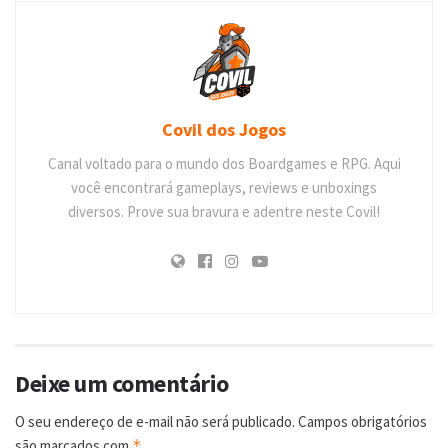
Covil dos Jogos
Canal voltado para o mundo dos Boardgames e RPG. Aqui
você encontrará gameplays, reviews e unboxings
diversos. Prove sua bravura e adentre neste Covil!
Deixe um comentário
O seu endereço de e-mail não será publicado.
Campos obrigatórios
são marcados com
*