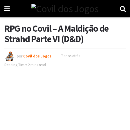
RPG no Covil – A Maldição de
Strahd Parte VI (D&D)
por
Covil dos Jogos
7 anos atrás
Reading Time: 2 mins read