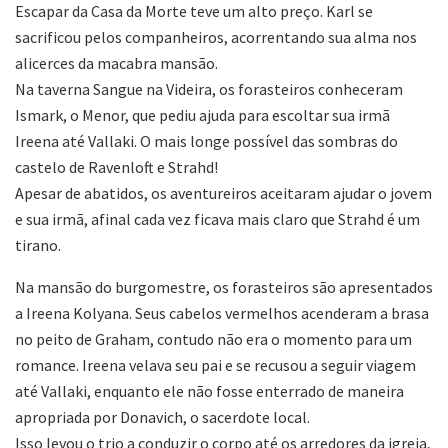
Escapar da Casa da Morte teve um alto preço. Karl se
sacrificou pelos companheiros, acorrentando sua alma nos
alicerces da macabra mansão.
Na taverna Sangue na Videira, os forasteiros conheceram
Ismark, o Menor, que pediu ajuda para escoltar sua irmã
Ireena até Vallaki. O mais longe possível das sombras do
castelo de Ravenloft e Strahd!
Apesar de abatidos, os aventureiros aceitaram ajudar o jovem
e sua irmã, afinal cada vez ficava mais claro que Strahd é um
tirano.
Na mansão do burgomestre, os forasteiros são apresentados
a Ireena Kolyana. Seus cabelos vermelhos acenderam a brasa
no peito de Graham, contudo não era o momento para um
romance. Ireena velava seu pai e se recusou a seguir viagem
até Vallaki, enquanto ele não fosse enterrado de maneira
apropriada por Donavich, o sacerdote local.
Isso levou o trio a conduzir o corpo até os arredores da igreja,