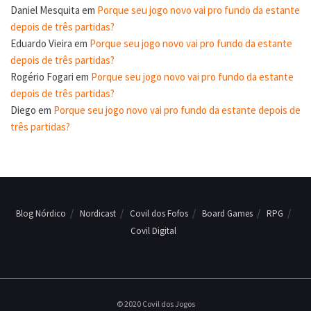
Daniel Mesquita
em
Porque seu jogo novo vai pro fundo da estante
depois de três partidas?
Eduardo Vieira
em
Porque seu jogo novo vai pro fundo da estante
depois de três partidas?
Rogério Fogari
em
Porque seu jogo novo vai pro fundo da estante
depois de três partidas?
Diego
em
Porque seu jogo novo vai pro fundo da estante depois de
três partidas?
Blog Nórdico
Nordicast
Covil dos Fofos
Board Games
RPG
Covil Digital
© 2020 Covil dos Jogos