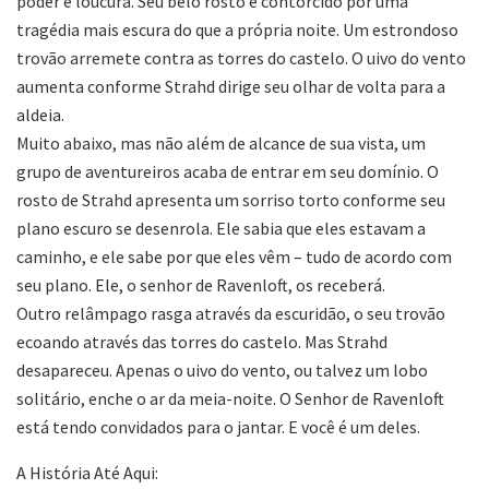
poder e loucura. Seu belo rosto é contorcido por uma
tragédia mais escura do que a própria noite. Um estrondoso
trovão arremete contra as torres do castelo. O uivo do vento
aumenta conforme Strahd dirige seu olhar de volta para a
aldeia.
Muito abaixo, mas não além de alcance de sua vista, um
grupo de aventureiros acaba de entrar em seu domínio. O
rosto de Strahd apresenta um sorriso torto conforme seu
plano escuro se desenrola. Ele sabia que eles estavam a
caminho, e ele sabe por que eles vêm – tudo de acordo com
seu plano. Ele, o senhor de Ravenloft, os receberá.
Outro relâmpago rasga através da escuridão, o seu trovão
ecoando através das torres do castelo. Mas Strahd
desapareceu. Apenas o uivo do vento, ou talvez um lobo
solitário, enche o ar da meia-noite. O Senhor de Ravenloft
está tendo convidados para o jantar. E você é um deles.
A História Até Aqui: