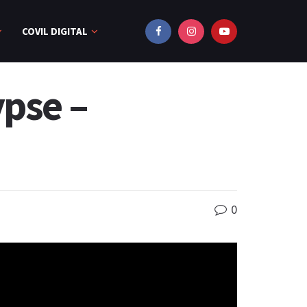
COVIL DIGITAL
ypse –
0