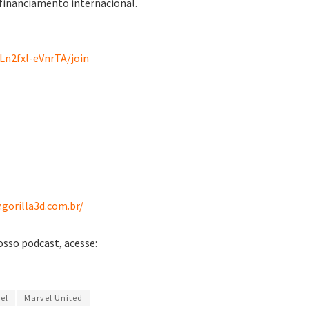
 financiamento internacional.
n2fxl-eVnrTA/join
gorilla3d.com.br/
osso podcast, acesse:
el
Marvel United