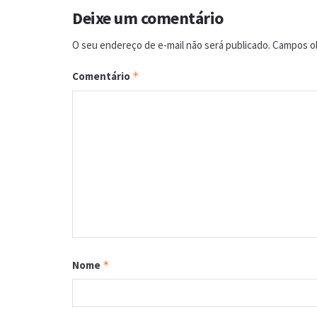
Deixe um comentário
O seu endereço de e-mail não será publicado.
Campos ob
Comentário
*
Nome
*