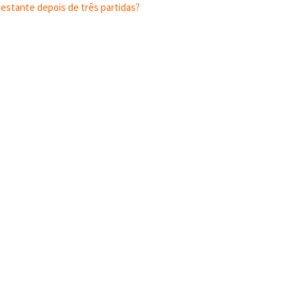
estante depois de três partidas?