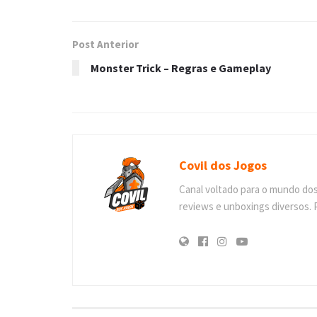
Post Anterior
Monster Trick – Regras e Gameplay
Covil dos Jogos
Canal voltado para o mundo do
reviews e unboxings diversos. 