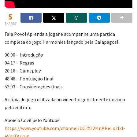
5
SHARES
Fala Povo! Aprenda a jogar e acompanhe uma partida
completa do jogo Harmonies lançado pela Galápagos!
00:00 – Introdução
04:17 – Regras
20:16 – Gameplay
48:46 – Pontuação final
53:03 – Considerações finais
A cópia do jogo utilizada no vídeo foi gentilmente enviada
pela editora.
Apoie o Covil pelo Youtube:
https://www.youtube.com/channel/UC2X22MnKPeLn2fxl-
eVnrTA/join