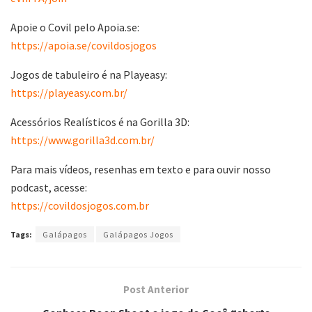
Apoie o Covil pelo Apoia.se:
https://apoia.se/covildosjogos
Jogos de tabuleiro é na Playeasy:
https://playeasy.com.br/
Acessórios Realísticos é na Gorilla 3D:
https://www.gorilla3d.com.br/
Para mais vídeos, resenhas em texto e para ouvir nosso
podcast, acesse:
https://covildosjogos.com.br
Tags:
Galápagos
Galápagos Jogos
Post Anterior