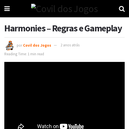
Harmonies – Regras e Gameplay
por
Covil dos Jogos
2 anos atrás
Reading Time: 1 min read