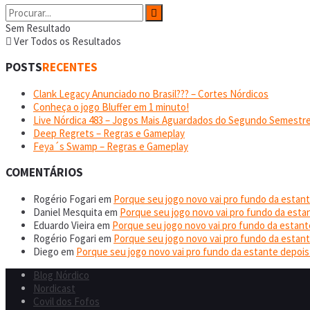
Sem Resultado
Ver Todos os Resultados
POSTS
RECENTES
Clank Legacy Anunciado no Brasil??? – Cortes Nórdicos
Conheça o jogo Bluffer em 1 minuto!
Live Nórdica 483 – Jogos Mais Aguardados do Segundo Semestre
Deep Regrets – Regras e Gameplay
Feya´s Swamp – Regras e Gameplay
COMENTÁRIOS
Rogério Fogari
em
Porque seu jogo novo vai pro fundo da estant
Daniel Mesquita
em
Porque seu jogo novo vai pro fundo da esta
Eduardo Vieira
em
Porque seu jogo novo vai pro fundo da estant
Rogério Fogari
em
Porque seu jogo novo vai pro fundo da estant
Diego
em
Porque seu jogo novo vai pro fundo da estante depois
Blog Nórdico
Nordicast
Covil dos Fofos