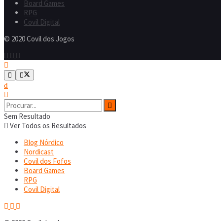
Board Games
RPG
Covil Digital
© 2020 Covil dos Jogos
Sem Resultado
Ver Todos os Resultados
Blog Nórdico
Nordicast
Covil dos Fofos
Board Games
RPG
Covil Digital