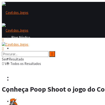
Blog Nórdico
Blog Nórdico
Nordicast
Sem Resultado
Nordicast
Ver Todos os Resultados
Covil dos Fofos
Covil dos Fofos
Conheça Poop Shoot o jogo do C
Board Games
Board Games