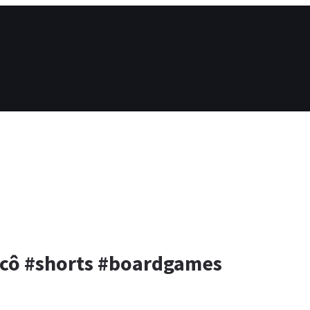
ocô #shorts #boardgames