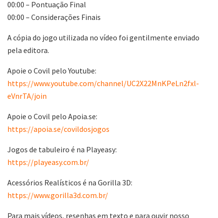
00:00 – Pontuação Final
00:00 – Considerações Finais
A cópia do jogo utilizada no vídeo foi gentilmente enviado
pela editora.
Apoie o Covil pelo Youtube:
https://www.youtube.com/channel/UC2X22MnKPeLn2fxl-
eVnrTA/join
Apoie o Covil pelo Apoia.se:
https://apoia.se/covildosjogos
Jogos de tabuleiro é na Playeasy:
https://playeasy.com.br/
Acessórios Realísticos é na Gorilla 3D:
https://www.gorilla3d.com.br/
Para mais vídeos, resenhas em texto e para ouvir nosso