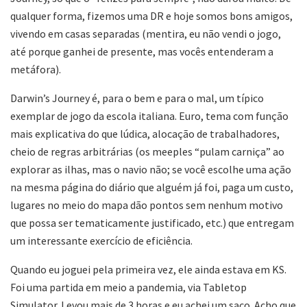
qualquer forma, fizemos uma DR e hoje somos bons amigos,
vivendo em casas separadas (mentira, eu não vendi o jogo,
até porque ganhei de presente, mas vocês entenderam a
metáfora).
Darwin’s Journey é, para o bem e para o mal, um típico
exemplar de jogo da escola italiana. Euro, tema com função
mais explicativa do que lúdica, alocação de trabalhadores,
cheio de regras arbitrárias (os meeples “pulam carniça” ao
explorar as ilhas, mas o navio não; se você escolhe uma ação
na mesma página do diário que alguém já foi, paga um custo,
lugares no meio do mapa dão pontos sem nenhum motivo
que possa ser tematicamente justificado, etc.) que entregam
um interessante exercício de eficiência.
Quando eu joguei pela primeira vez, ele ainda estava em KS.
Foi uma partida em meio a pandemia, via Tabletop
Simulator. Levou mais de 3 horas e eu achei um saco. Acho que