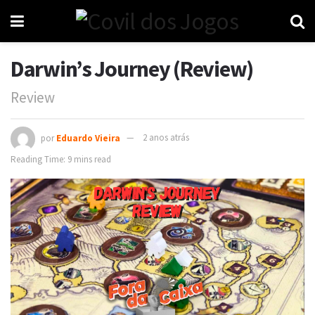
Darwin’s Journey (Review)
Review
por
Eduardo Vieira
2 anos atrás
Reading Time: 9 mins read