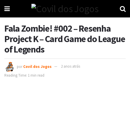
Fala Zombie! #002 – Resenha
Project K – Card Game do League
of Legends
por
Covil dos Jogos
2 anos atrás
Reading Time: 1 min read