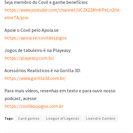
Seja membro do Covil e ganhe benefícios:
https://www.youtube.com/channel/UC2X22MnKPeLn2fxl-
eVnrTA/join
Apoie o Covil pelo Apoia.se:
https://apoia.se/covildosjogos
Jogos de tabuleiro é na Playeasy:
https://playeasy.com.br/
Acessórios Realísticos é na Gorilla 3D:
https://www.gorilla3d.com.br/
Para mais vídeos, resenhas em texto e para ouvir nosso
podcast, acesse:
https://covildosjogos.com.br
Tags:
Card games
League of Legends
Leandro Zombie