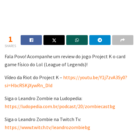
1
SHARES
Fala Povo! Acompanhe um review do jogo Project K o card
game físico do Lol (League of Legends)!
Vídeo da Riot do Project K –
https://youtu.be/Y1j7zvA3Sy0?
si=HbcRSKjXywRn_DId
Siga o Leandro Zombie na Ludopedia:
https://ludopedia.com.br/podcast/20/zombiecastbg
Siga o Leandro Zombie na Twitch Tv:
https://www.twitch.tv/leandrozombiebg