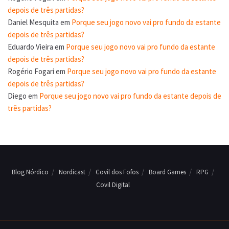
depois de três partidas?
Daniel Mesquita
em
Porque seu jogo novo vai pro fundo da estante
depois de três partidas?
Eduardo Vieira
em
Porque seu jogo novo vai pro fundo da estante
depois de três partidas?
Rogério Fogari
em
Porque seu jogo novo vai pro fundo da estante
depois de três partidas?
Diego
em
Porque seu jogo novo vai pro fundo da estante depois de
três partidas?
Blog Nórdico
Nordicast
Covil dos Fofos
Board Games
RPG
Covil Digital