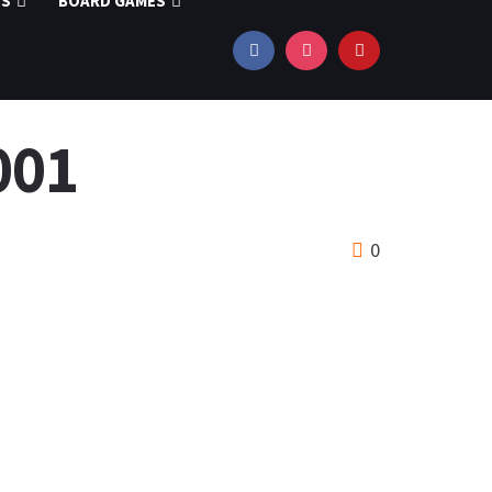
OS
BOARD GAMES
#001
0