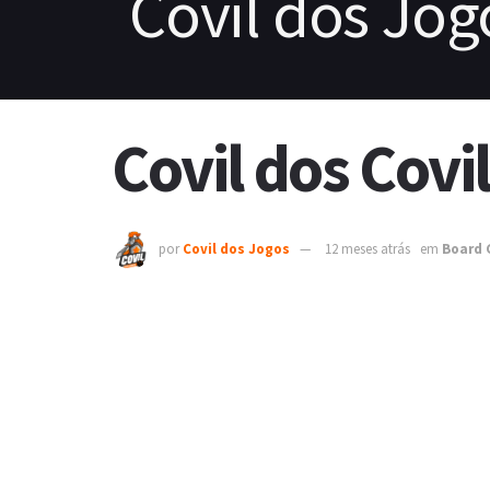
Covil dos Covi
por
Covil dos Jogos
12 meses atrás
em
Board