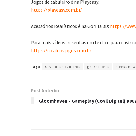
Jogos de tabuleiro é na Playeasy:
https://playeasy.com.br/
Acessórios Realísticos é na Gorilla 3D:
https://www.
Para mais vídeos, resenhas em texto e para ouvir n
https://covildosjogos.com.br
Tags:
Covil dos Covileiros
geeks n orcs
Geeks n' O
Post Anterior
Gloomhaven – Gameplay (Covil Digital) #00