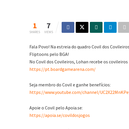
1
7
SHARES
VIEWS
Fala Povo! Na estreia do quadro Covil dos Covileir
Fliptoons pelo BGA!
No Covil dos Covileiros, Lohan recebe os covileiro
https://pt.boardgamearena.com/
Seja membro do Covil e ganhe benefícios:
https://www.youtube.com/channel/UC2X22MnKPeL
Apoie o Covil pelo Apoia.se:
https://apoia.se/covildosjogos