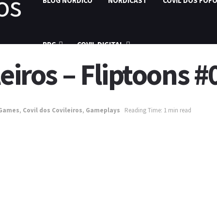
BLOG NÓRDICO
NORDICAST
COVIL DOS FOF
RPG
COVIL DIGITAL
leiros – Fliptoons 
 Games
,
Covil dos Covileiros
,
Gameplays
Reading Time: 1 min read