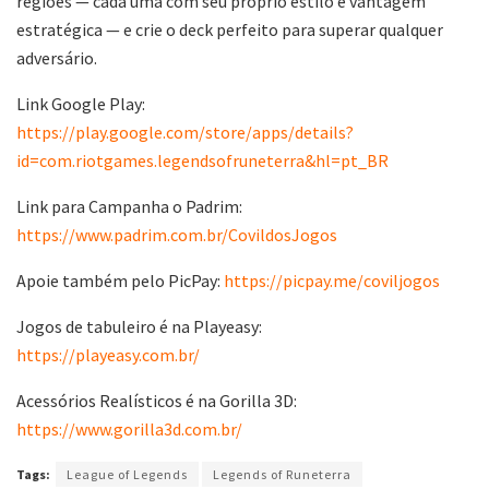
regiões — cada uma com seu próprio estilo e vantagem
estratégica — e crie o deck perfeito para superar qualquer
adversário.
Link Google Play:
https://play.google.com/store/apps/details?
id=com.riotgames.legendsofruneterra&hl=pt_BR
Link para Campanha o Padrim:
https://www.padrim.com.br/CovildosJogos
Apoie também pelo PicPay:
https://picpay.me/coviljogos
Jogos de tabuleiro é na Playeasy:
https://playeasy.com.br/
Acessórios Realísticos é na Gorilla 3D:
https://www.gorilla3d.com.br/
Tags:
League of Legends
Legends of Runeterra