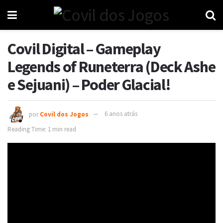
Covil Digital – Gameplay
Legends of Runeterra (Deck Ashe
e Sejuani) – Poder Glacial!
por
Covil dos Jogos
6 anos atrás
Reading Time: 1 min read