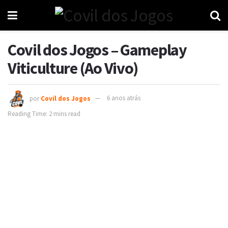
Covil dos Jogos – Gameplay
Viticulture (Ao Vivo)
por
Covil dos Jogos
6 anos atrás
Reading Time: 2 mins read