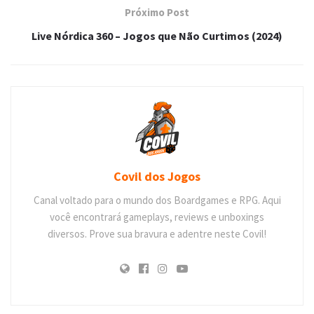
Próximo Post
Live Nórdica 360 – Jogos que Não Curtimos (2024)
Covil dos Jogos
Canal voltado para o mundo dos Boardgames e RPG. Aqui
você encontrará gameplays, reviews e unboxings
diversos. Prove sua bravura e adentre neste Covil!