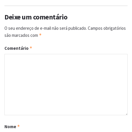
Deixe um comentário
O seu endereço de e-mail não será publicado.
Campos obrigatórios
são marcados com
*
Comentário
*
Nome
*