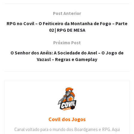
Post Anterior
RPG no Covil – O Feiticeiro da Montanha de Fogo – Parte
02 | RPG DE MESA
Próximo Post
O Senhor dos Anéis: A Sociedade do Anel – O Jogo de
Vazasl – Regras e Gameplay
Covil dos Jogos
Canal voltado para o mundo dos Boardgames e RPG. Aqui