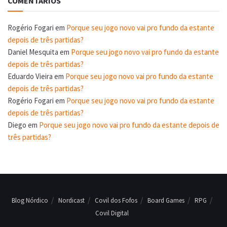
COMENTÁRIOS
Rogério Fogari
em
Porque seu jogo novo vai pro fundo da estante
depois de três partidas?
Daniel Mesquita
em
Porque seu jogo novo vai pro fundo da estante
depois de três partidas?
Eduardo Vieira
em
Porque seu jogo novo vai pro fundo da estante
depois de três partidas?
Rogério Fogari
em
Porque seu jogo novo vai pro fundo da estante
depois de três partidas?
Diego
em
Porque seu jogo novo vai pro fundo da estante depois de
três partidas?
Blog Nórdico
Nordicast
Covil dos Fofos
Board Games
RPG
Covil Digital