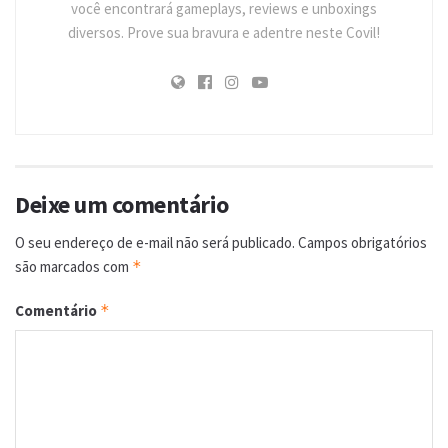
você encontrará gameplays, reviews e unboxings
diversos. Prove sua bravura e adentre neste Covil!
Deixe um comentário
O seu endereço de e-mail não será publicado.
Campos obrigatórios
são marcados com
*
Comentário
*