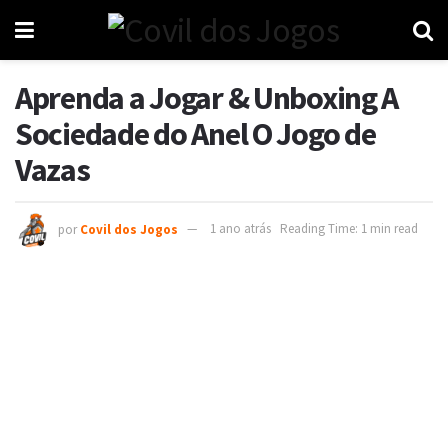
Aprenda a Jogar & Unboxing A
Sociedade do Anel O Jogo de
Vazas
por
Covil dos Jogos
1 ano atrás
Reading Time: 1 min read