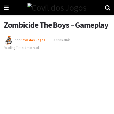
Zombicide The Boys – Gameplay
por
Covil dos Jogos
3 anos atrás
Reading Time: 1 min read