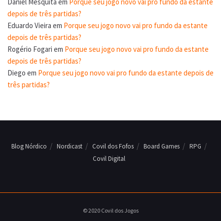
Daniel Mesquita
em
Porque seu jogo novo vai pro fundo da estante
depois de três partidas?
Eduardo Vieira
em
Porque seu jogo novo vai pro fundo da estante
depois de três partidas?
Rogério Fogari
em
Porque seu jogo novo vai pro fundo da estante
depois de três partidas?
Diego
em
Porque seu jogo novo vai pro fundo da estante depois de
três partidas?
Blog Nórdico
Nordicast
Covil dos Fofos
Board Games
RPG
Covil Digital
© 2020 Covil dos Jogos