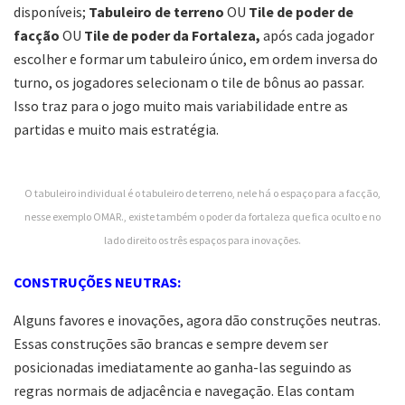
disponíveis;
Tabuleiro de terreno
OU
Tile de poder de
facção
OU
Tile de poder da Fortaleza,
após cada jogador
escolher e formar um tabuleiro único, em ordem inversa do
turno, os jogadores selecionam o tile de bônus ao passar.
Isso traz para o jogo muito mais variabilidade entre as
partidas e muito mais estratégia.
O tabuleiro individual é o tabuleiro de terreno, nele há o espaço para a facção,
nesse exemplo OMAR., existe também o poder da fortaleza que fica oculto e no
lado direito os três espaços para inovações.
CONSTRUÇÕES NEUTRAS:
Alguns favores e inovações, agora dão construções neutras.
Essas construções são brancas e sempre devem ser
posicionadas imediatamente ao ganha-las seguindo as
regras normais de adjacência e navegação. Elas contam