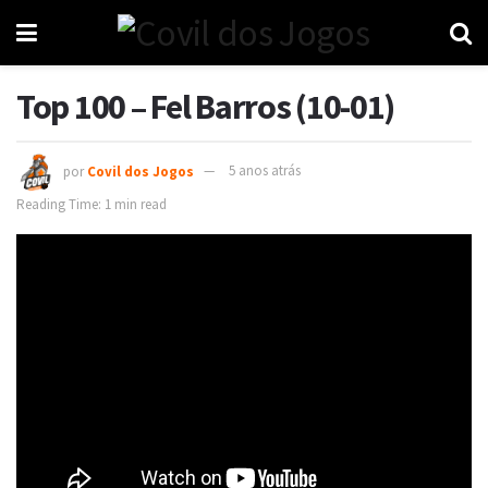
Top 100 – Fel Barros (10-01)
por
Covil dos Jogos
5 anos atrás
Reading Time: 1 min read