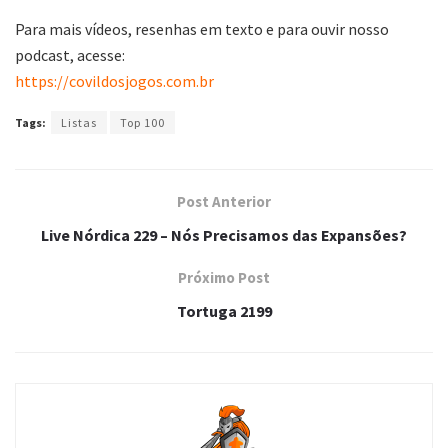
Para mais vídeos, resenhas em texto e para ouvir nosso
podcast, acesse:
https://covildosjogos.com.br
Tags:
Listas
Top 100
Post Anterior
Live Nórdica 229 – Nós Precisamos das Expansões?
Próximo Post
Tortuga 2199