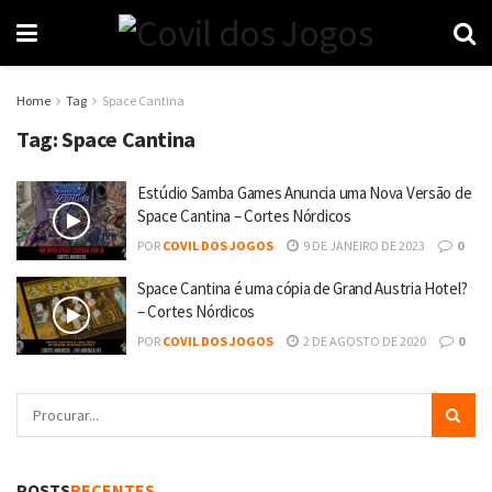
Home
Tag
Space Cantina
Tag:
Space Cantina
Estúdio Samba Games Anuncia uma Nova Versão de
Space Cantina – Cortes Nórdicos
POR
COVIL DOS JOGOS
9 DE JANEIRO DE 2023
0
Space Cantina é uma cópia de Grand Austria Hotel?
– Cortes Nórdicos
POR
COVIL DOS JOGOS
2 DE AGOSTO DE 2020
0
POSTS
RECENTES