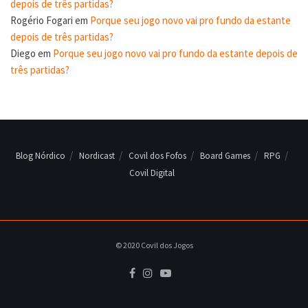
depois de três partidas?
Rogério Fogari
em
Porque seu jogo novo vai pro fundo da estante
depois de três partidas?
Diego
em
Porque seu jogo novo vai pro fundo da estante depois de
três partidas?
Blog Nórdico
Nordicast
Covil dos Fofos
Board Games
RPG
Covil Digital
© 2020 Covil dos Jogos