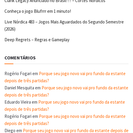
Clank Legacy Anunciado no Brasil??? – Cortes Nórdicos
Conheça o jogo Blufrrr em 1 minuto!
Live Nórdica 483 – Jogos Mais Aguardados do Segundo Semestre
(2026)
Deep Regrets – Regras e Gameplay
COMENTÁRIOS
Rogério Fogari
em
Porque seu jogo novo vai pro fundo da estante
depois de três partidas?
Daniel Mesquita
em
Porque seu jogo novo vai pro fundo da estante
depois de três partidas?
Eduardo Vieira
em
Porque seu jogo novo vai pro fundo da estante
depois de três partidas?
Rogério Fogari
em
Porque seu jogo novo vai pro fundo da estante
depois de três partidas?
Diego
em
Porque seu jogo novo vai pro fundo da estante depois de