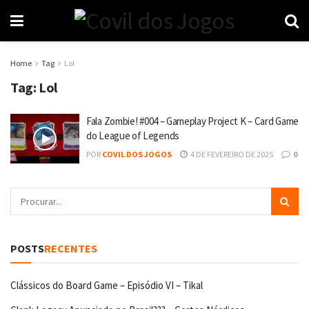
Home
Tag
Lol
Tag:
Lol
Fala Zombie! #004 – Gameplay Project K – Card Game
do League of Legends
POR
COVIL DOS JOGOS
4 DE FEVEREIRO DE 2025
0
POSTS
RECENTES
Clássicos do Board Game – Episódio VI – Tikal