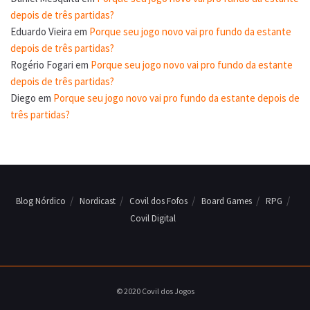
depois de três partidas?
Eduardo Vieira
em
Porque seu jogo novo vai pro fundo da estante
depois de três partidas?
Rogério Fogari
em
Porque seu jogo novo vai pro fundo da estante
depois de três partidas?
Diego
em
Porque seu jogo novo vai pro fundo da estante depois de
três partidas?
Blog Nórdico
Nordicast
Covil dos Fofos
Board Games
RPG
Covil Digital
© 2020 Covil dos Jogos