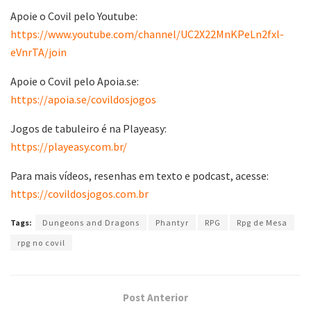
Apoie o Covil pelo Youtube:
https://www.youtube.com/channel/UC2X22MnKPeLn2fxl-
eVnrTA/join
Apoie o Covil pelo Apoia.se:
https://apoia.se/covildosjogos
Jogos de tabuleiro é na Playeasy:
https://playeasy.com.br/
Para mais vídeos, resenhas em texto e podcast, acesse:
https://covildosjogos.com.br
Tags:
Dungeons and Dragons
Phantyr
RPG
Rpg de Mesa
rpg no covil
Post Anterior