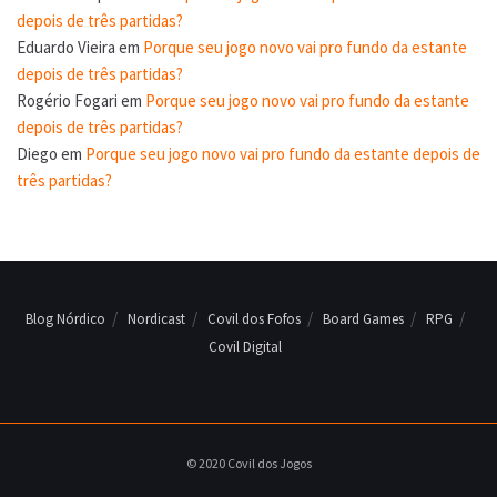
depois de três partidas?
Eduardo Vieira
em
Porque seu jogo novo vai pro fundo da estante
depois de três partidas?
Rogério Fogari
em
Porque seu jogo novo vai pro fundo da estante
depois de três partidas?
Diego
em
Porque seu jogo novo vai pro fundo da estante depois de
três partidas?
Blog Nórdico
Nordicast
Covil dos Fofos
Board Games
RPG
Covil Digital
© 2020 Covil dos Jogos