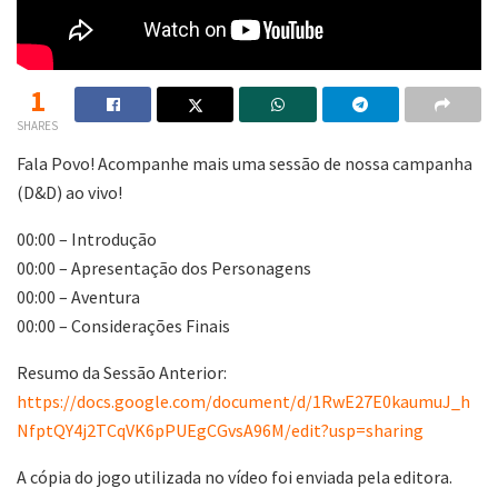
1
SHARES
Fala Povo! Acompanhe mais uma sessão de nossa campanha
(D&D) ao vivo!
00:00 – Introdução
00:00 – Apresentação dos Personagens
00:00 – Aventura
00:00 – Considerações Finais
Resumo da Sessão Anterior:
https://docs.google.com/document/d/1RwE27E0kaumuJ_h
NfptQY4j2TCqVK6pPUEgCGvsA96M/edit?usp=sharing
A cópia do jogo utilizada no vídeo foi enviada pela editora.