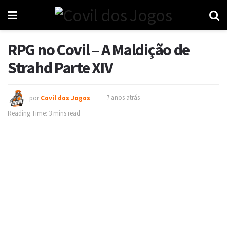
RPG no Covil – A Maldição de
Strahd Parte XIV
por
Covil dos Jogos
7 anos atrás
Reading Time: 3 mins read