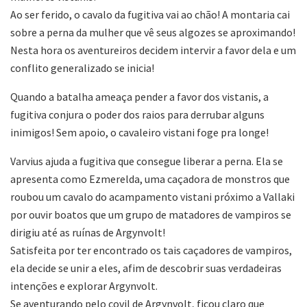
Ao ser ferido, o cavalo da fugitiva vai ao chão! A montaria cai
sobre a perna da mulher que vê seus algozes se aproximando!
Nesta hora os aventureiros decidem intervir a favor dela e um
conflito generalizado se inicia!
Quando a batalha ameaça pender a favor dos vistanis, a
fugitiva conjura o poder dos raios para derrubar alguns
inimigos! Sem apoio, o cavaleiro vistani foge pra longe!
Varvius ajuda a fugitiva que consegue liberar a perna. Ela se
apresenta como Ezmerelda, uma caçadora de monstros que
roubou um cavalo do acampamento vistani próximo a Vallaki
por ouvir boatos que um grupo de matadores de vampiros se
dirigiu até as ruínas de Argynvolt!
Satisfeita por ter encontrado os tais caçadores de vampiros,
ela decide se unir a eles, afim de descobrir suas verdadeiras
intenções e explorar Argynvolt.
Se aventurando pelo covil de Argynvolt, ficou claro que