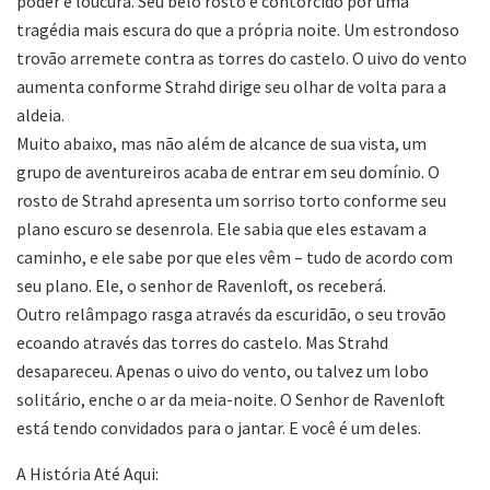
poder e loucura. Seu belo rosto é contorcido por uma
tragédia mais escura do que a própria noite. Um estrondoso
trovão arremete contra as torres do castelo. O uivo do vento
aumenta conforme Strahd dirige seu olhar de volta para a
aldeia.
Muito abaixo, mas não além de alcance de sua vista, um
grupo de aventureiros acaba de entrar em seu domínio. O
rosto de Strahd apresenta um sorriso torto conforme seu
plano escuro se desenrola. Ele sabia que eles estavam a
caminho, e ele sabe por que eles vêm – tudo de acordo com
seu plano. Ele, o senhor de Ravenloft, os receberá.
Outro relâmpago rasga através da escuridão, o seu trovão
ecoando através das torres do castelo. Mas Strahd
desapareceu. Apenas o uivo do vento, ou talvez um lobo
solitário, enche o ar da meia-noite. O Senhor de Ravenloft
está tendo convidados para o jantar. E você é um deles.
A História Até Aqui: