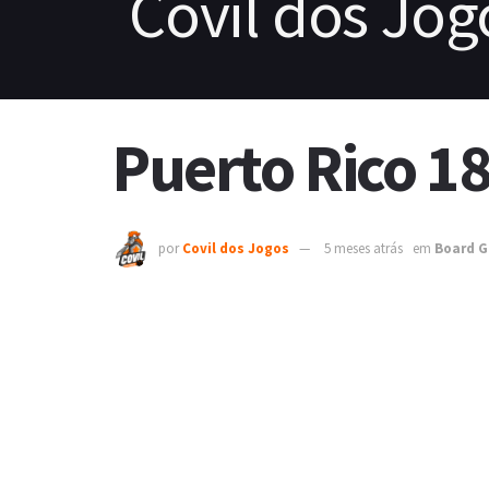
Puerto Rico 1
por
Covil dos Jogos
5 meses atrás
em
Board 