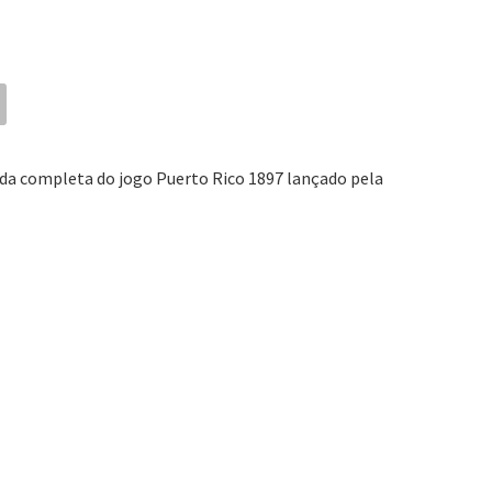
da completa do jogo Puerto Rico 1897 lançado pela