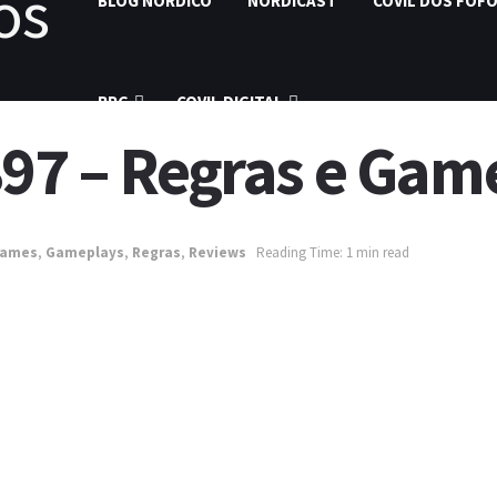
BLOG NÓRDICO
NORDICAST
COVIL DOS FOF
RPG
COVIL DIGITAL
897 – Regras e Gam
Games
,
Gameplays
,
Regras
,
Reviews
Reading Time: 1 min read