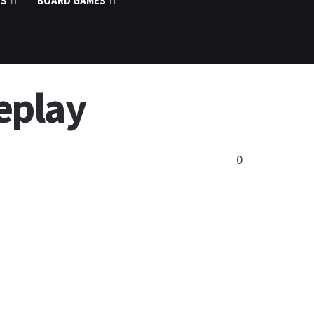
OS
BOARD GAMES
eplay
0