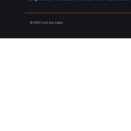
© 2020 Covil dos Jogos