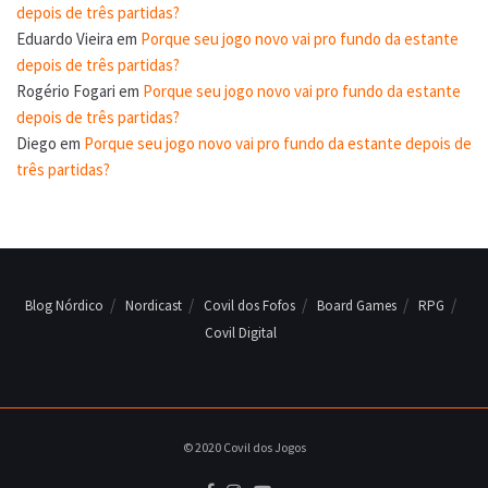
depois de três partidas?
Eduardo Vieira
em
Porque seu jogo novo vai pro fundo da estante
depois de três partidas?
Rogério Fogari
em
Porque seu jogo novo vai pro fundo da estante
depois de três partidas?
Diego
em
Porque seu jogo novo vai pro fundo da estante depois de
três partidas?
Blog Nórdico
Nordicast
Covil dos Fofos
Board Games
RPG
Covil Digital
© 2020 Covil dos Jogos