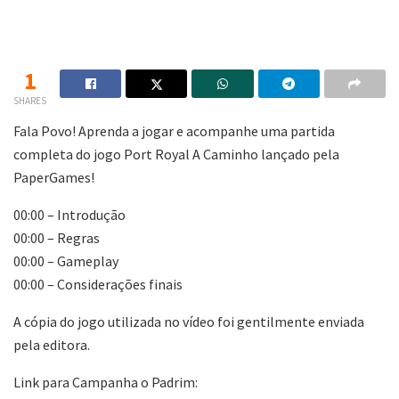
1
SHARES
Fala Povo! Aprenda a jogar e acompanhe uma partida
completa do jogo Port Royal A Caminho lançado pela
PaperGames!
00:00 – Introdução
00:00 – Regras
00:00 – Gameplay
00:00 – Considerações finais
A cópia do jogo utilizada no vídeo foi gentilmente enviada
pela editora.
Link para Campanha o Padrim: