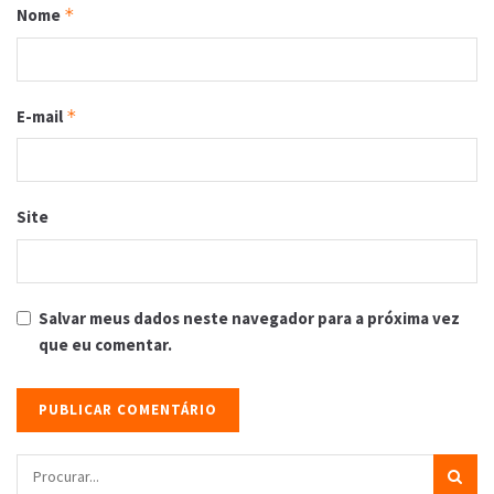
Nome
*
E-mail
*
Site
Salvar meus dados neste navegador para a próxima vez
que eu comentar.