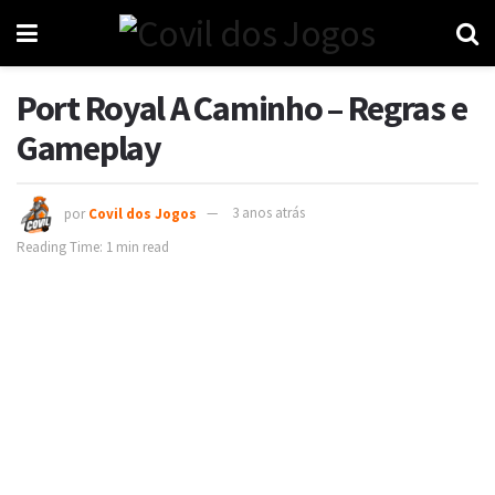
Port Royal A Caminho – Regras e
Gameplay
por
Covil dos Jogos
3 anos atrás
Reading Time: 1 min read