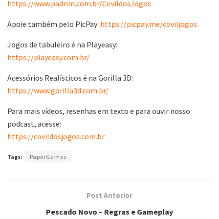
https://www.padrim.com.br/CovildosJogos
Apoie também pelo PicPay:
https://picpay.me/coviljogos
Jogos de tabuleiro é na Playeasy:
https://playeasy.com.br/
Acessórios Realísticos é na Gorilla 3D:
https://www.gorilla3d.com.br/
Para mais vídeos, resenhas em texto e para ouvir nosso
podcast, acesse:
https://covildosjogos.com.br
Tags:
PaperGames
Post Anterior
Pescado Novo – Regras e Gameplay