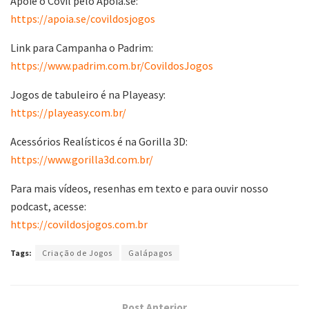
Apoie o Covil pelo Apoia.se:
https://apoia.se/covildosjogos
Link para Campanha o Padrim:
https://www.padrim.com.br/CovildosJogos
Jogos de tabuleiro é na Playeasy:
https://playeasy.com.br/
Acessórios Realísticos é na Gorilla 3D:
https://www.gorilla3d.com.br/
Para mais vídeos, resenhas em texto e para ouvir nosso
podcast, acesse:
https://covildosjogos.com.br
Tags:
Criação de Jogos
Galápagos
Post Anterior