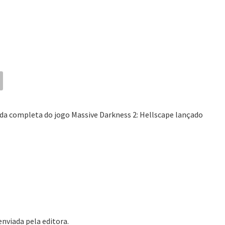
da completa do jogo Massive Darkness 2: Hellscape lançado
enviada pela editora.