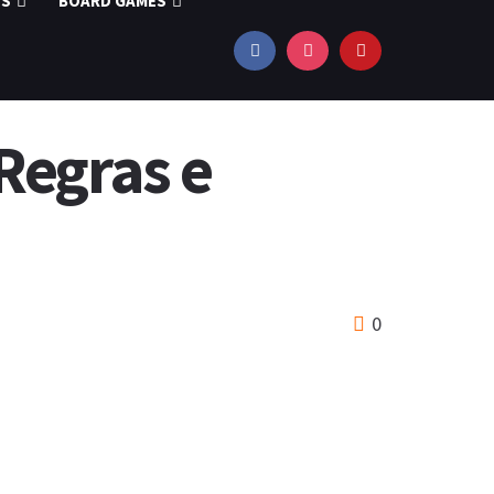
OS
BOARD GAMES
Regras e
0