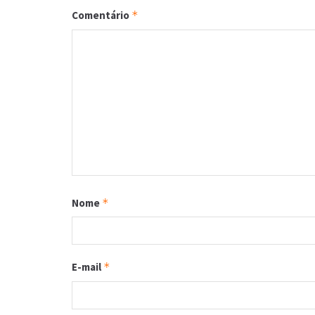
Comentário
*
Nome
*
E-mail
*