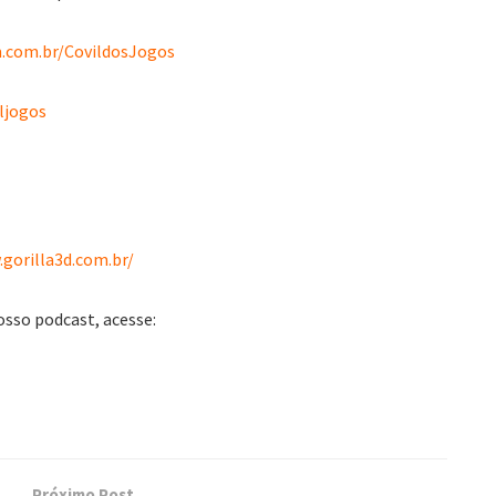
.com.br/CovildosJogos
ljogos
gorilla3d.com.br/
osso podcast, acesse:
Próximo Post