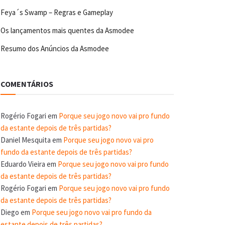
Feya´s Swamp – Regras e Gameplay
Os lançamentos mais quentes da Asmodee
Resumo dos Anúncios da Asmodee
COMENTÁRIOS
Rogério Fogari
em
Porque seu jogo novo vai pro fundo
da estante depois de três partidas?
Daniel Mesquita
em
Porque seu jogo novo vai pro
fundo da estante depois de três partidas?
Eduardo Vieira
em
Porque seu jogo novo vai pro fundo
da estante depois de três partidas?
Rogério Fogari
em
Porque seu jogo novo vai pro fundo
da estante depois de três partidas?
Diego
em
Porque seu jogo novo vai pro fundo da
estante depois de três partidas?