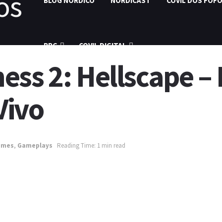
BLOG NÓRDICO
NORDICAST
COVIL DOS FOF
RPG
COVIL DIGITAL
ss 2: Hellscape – 
Vivo
ames
,
Gameplays
Reading Time: 1 min read