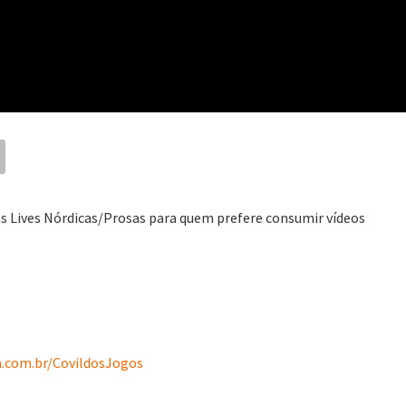
as Lives Nórdicas/Prosas para quem prefere consumir vídeos
.com.br/CovildosJogos