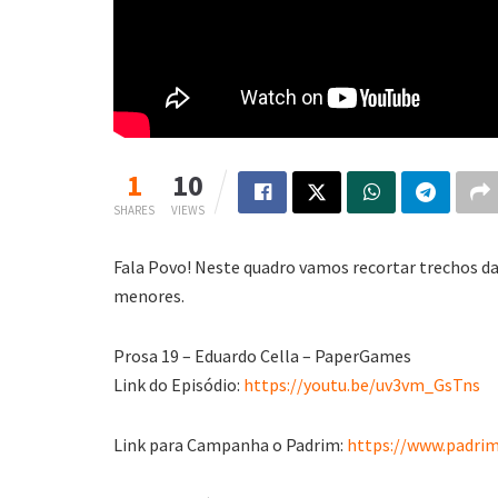
1
10
SHARES
VIEWS
Fala Povo! Neste quadro vamos recortar trechos d
menores.
Prosa 19 – Eduardo Cella – PaperGames
Link do Episódio:
https://youtu.be/uv3vm_GsTns
Link para Campanha o Padrim:
https://www.padrim