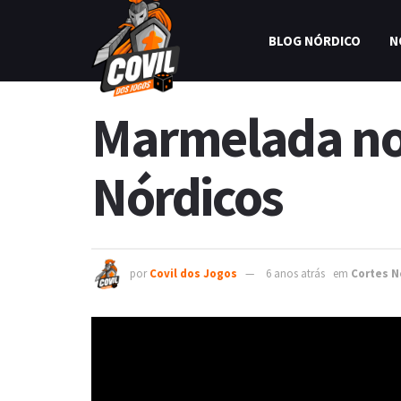
BLOG NÓRDICO
N
Marmelada no 
Nórdicos
por
Covil dos Jogos
6 anos atrás
em
Cortes N