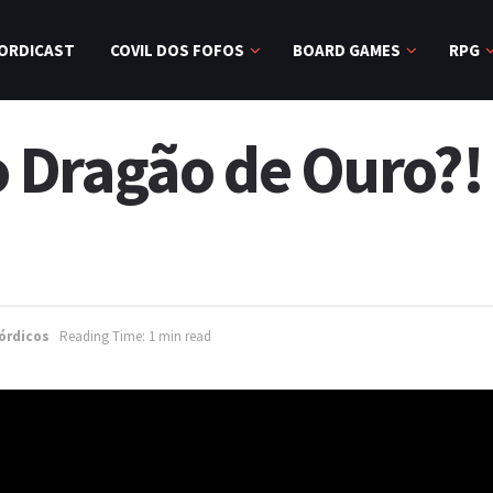
ORDICAST
COVIL DOS FOFOS
BOARD GAMES
RPG
Dragão de Ouro?! 
órdicos
Reading Time: 1 min read