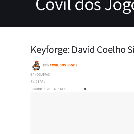
Keyforge: David Coelho Si
POR
COVIL DOS JOGOS
6 ANOS ATRÁS
EM
GERAL
READING TIME: 1 MIN READ
0