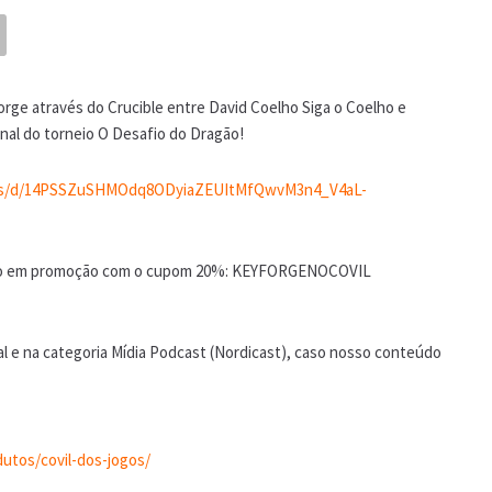
rge através do Crucible entre David Coelho Siga o Coelho e
inal do torneio O Desafio do Dragão!
eets/d/14PSSZuSHMOdq8ODyiaZEUItMfQwvM3n4_V4aL-
arão em promoção com o cupom 20%: KEYFORGENOCOVIL
l e na categoria Mídia Podcast (Nordicast), caso nosso conteúdo
utos/covil-dos-jogos/