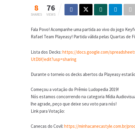
8
76
SHARES
VIEWS
Fala Povo! Acompanhe uma partida ao vivo do jogo Keyfo
Rafael Team Playeasy! Partida válida pelas Quartas de F
Lista dos Decks:
https://docs.google.com/spreadsh
UtDbY/edit?usp=sharing
Durante o torneio os decks abertos da Playeasy est
Começou a votação do Prêmio Ludopedia 2019!
Nós estamos concorrendo na categoria Mídia Audiovisua
lhe agrade, peço que deixe seu voto para nós!
Link para Votação:
Canecas do Covil:
https://minhacanecastyle.com.br/prod