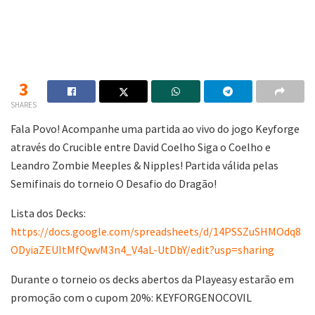
3
SHARES
Fala Povo! Acompanhe uma partida ao vivo do jogo Keyforge
através do Crucible entre David Coelho Siga o Coelho e
Leandro Zombie Meeples & Nipples! Partida válida pelas
Semifinais do torneio O Desafio do Dragão!
Lista dos Decks:
https://docs.google.com/spreadsheets/d/14PSSZuSHMOdq8
ODyiaZEUItMfQwvM3n4_V4aL-UtDbY/edit?usp=sharing
Durante o torneio os decks abertos da Playeasy estarão em
promoção com o cupom 20%: KEYFORGENOCOVIL