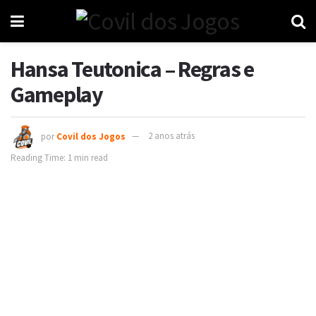
Hansa Teutonica – Regras e
Gameplay
por
Covil dos Jogos
2 anos atrás
Reading Time: 1 min read