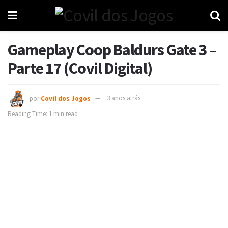
Gameplay Coop Baldurs Gate 3 –
Parte 17 (Covil Digital)
por
Covil dos Jogos
3 anos atrás
Reading Time: 1 min read