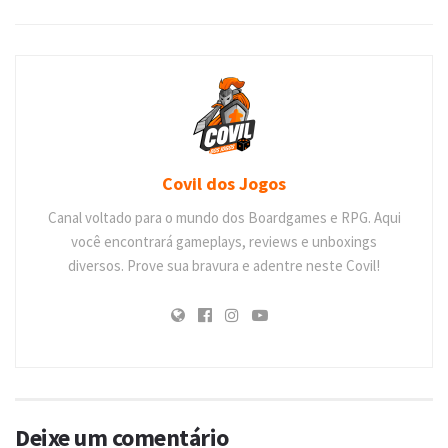
Covil dos Jogos
Canal voltado para o mundo dos Boardgames e RPG. Aqui
você encontrará gameplays, reviews e unboxings
diversos. Prove sua bravura e adentre neste Covil!
Deixe um comentário