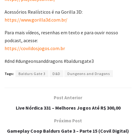
Acessórios Realísticos é na Gorilla 3D:
https://www.gorilla3d.com.br/
Para mais vídeos, resenhas em texto e para ouvir nosso
podcast, acesse:
https://covildosjogos.com.br
#dnd #dungeonsanddragons #baldursgate3
Tags:
Baldurs Gate 3
D&D
Dungeons and Dragons
Post Anterior
Live Nórdica 331 – Melhores Jogos Até R$ 300,00
Próximo Post
Gameplay Coop Baldurs Gate 3 – Parte 15 (Covil Digital)