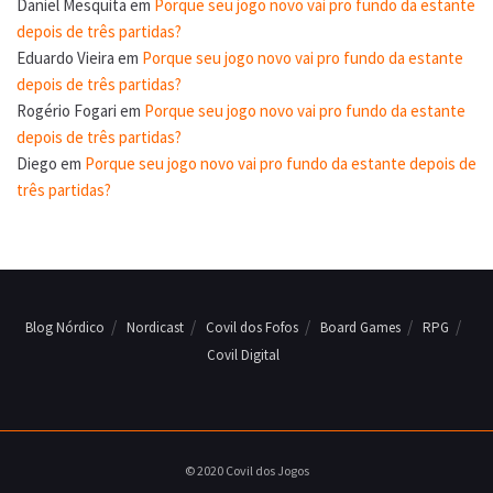
Daniel Mesquita
em
Porque seu jogo novo vai pro fundo da estante
depois de três partidas?
Eduardo Vieira
em
Porque seu jogo novo vai pro fundo da estante
depois de três partidas?
Rogério Fogari
em
Porque seu jogo novo vai pro fundo da estante
depois de três partidas?
Diego
em
Porque seu jogo novo vai pro fundo da estante depois de
três partidas?
Blog Nórdico
Nordicast
Covil dos Fofos
Board Games
RPG
Covil Digital
© 2020 Covil dos Jogos