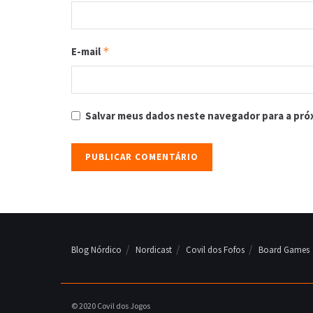
E-mail
*
Salvar meus dados neste navegador para a pró
Blog Nórdico
Nordicast
Covil dos Fofos
Board Games
© 2020 Covil dos Jogos