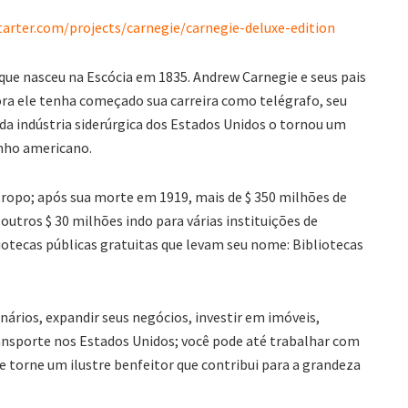
tarter.com/projects/carnegie/carnegie-deluxe-edition
 que nasceu na Escócia em 1835. Andrew Carnegie e seus pais
a ele tenha começado sua carreira como telégrafo, seu
a indústria siderúrgica dos Estados Unidos o tornou um
nho americano.
ropo; após sua morte em 1919, mais de $ 350 milhões de
outros $ 30 milhões indo para várias instituições de
liotecas públicas gratuitas que levam seu nome: Bibliotecas
onários, expandir seus negócios, investir em imóveis,
transporte nos Estados Unidos; você pode até trabalhar com
e torne um ilustre benfeitor que contribui para a grandeza