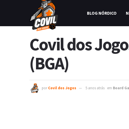
BLOG NÓRDICO
N
Covil dos Jog
(BGA)
por
Covil dos Jogos
5 anos atrás
em
Board G