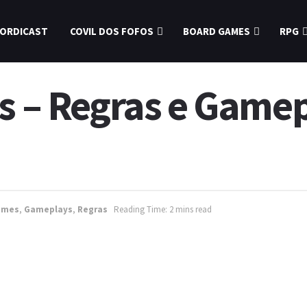
ORDICAST
COVIL DOS FOFOS
BOARD GAMES
RPG
os – Regras e Game
ames
,
Gameplays
,
Regras
Reading Time: 2 mins read