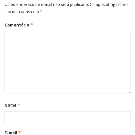
O seu endereço de e-mail não será publicado.
Campos obrigatórios
são marcados com
*
Comentário
*
Nome
*
E-mail
*