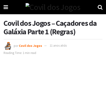
Covil dos Jogos – Caçadores da
Galáxia Parte 1 (Regras)
por
Covil dos Jogos
11 anos atrás
Reading Time: 1 min read