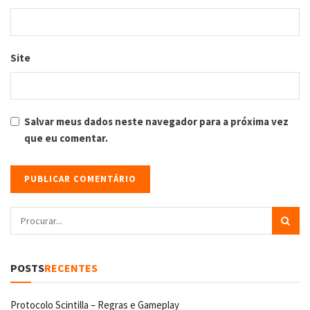
Site
Salvar meus dados neste navegador para a próxima vez
que eu comentar.
POSTS
RECENTES
Protocolo Scintilla – Regras e Gameplay