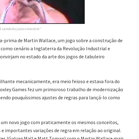
tá saindo da jaula o monstro! ”
-prima de Martin Wallace, um jogo sobre a construção de
como cenário a Inglaterra da Revolução Industrial e
onvirjam no estado da arte dos jogos de tabuleiro
ilhante mecanicamente, era meio feioso e estava fora do
a Roxley Games fez um primoroso trabalho de modernização
zendo pouquíssimos ajustes de regras para lançá-lo como
 é um novo jogo com praticamente os mesmos conceitos,
 importantes variações de regra em relação ao original.
ores (Galvan Mall e Matt Toman) com o Martin Wallace mais