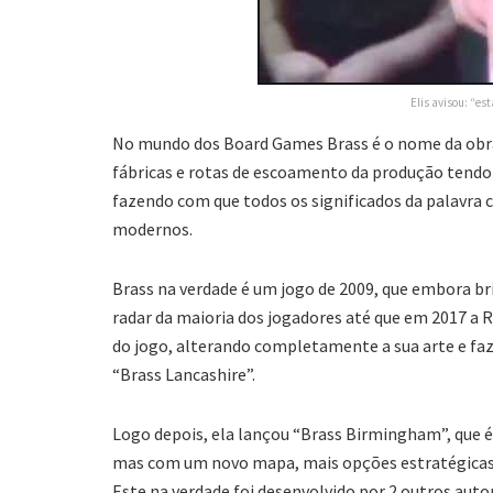
Elis avisou: “es
No mundo dos Board Games Brass é o nome da obra
fábricas e rotas de escoamento da produção tendo 
fazendo com que todos os significados da palavra c
modernos.
Brass na verdade é um jogo de 2009, que embora br
radar da maioria dos jogadores até que em 2017 
do jogo, alterando completamente a sua arte e fa
“Brass Lancashire”.
Logo depois, ela lançou “Brass Birmingham”, que
mas com um novo mapa, mais opções estratégicas e
Este na verdade foi desenvolvido por 2 outros aut