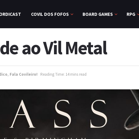
ORDICAST
COVIL DOS FOFOS
BOARD GAMES
RPG
e ao Vil Metal
dico
,
Fala Covileiro!
Reading Time: 14 mins read