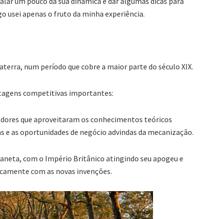
 falar um pouco da sua dinâmica e dar algumas dicas para
igo usei apenas o fruto da minha experiência.
aterra, num período que cobre a maior parte do século XIX.
ntagens competitivas importantes:
ores que aproveitaram os conhecimentos teóricos
as e as oportunidades de negócio advindas da mecanização.
aneta, com o Império Britânico atingindo seu apogeu e
icamente com as novas invenções.