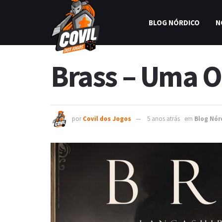
BLOG NÓRDICO
N
Brass – Uma Od
por
Covil dos Jogos
5 anos atrás
em
Blog Nór