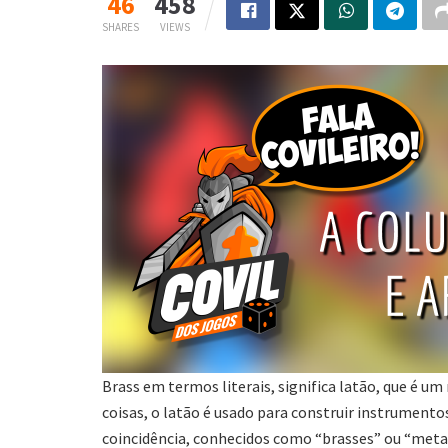
46
458
SHARES
VIEWS
Brass em termos literais, significa latão, que é u
coisas, o latão é usado para construir instrumen
coincidência, conhecidos como “brasses” ou “metais