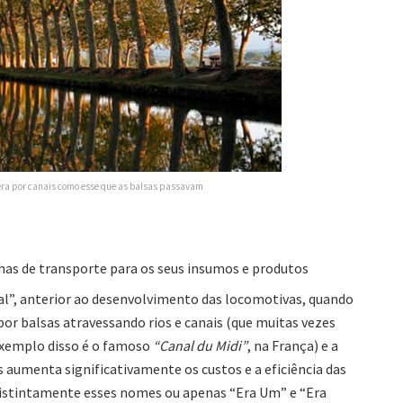
s era por canais como esse que as balsas passavam
nhas de transporte para os seus insumos e produtos
al”, anterior ao desenvolvimento das locomotivas, quando
por balsas atravessando rios e canais (que muitas vezes
exemplo disso é o famoso
“Canal du Midi”
, na França) e a
s aumenta significativamente os custos e a eficiência das
distintamente esses nomes ou apenas “Era Um” e “Era