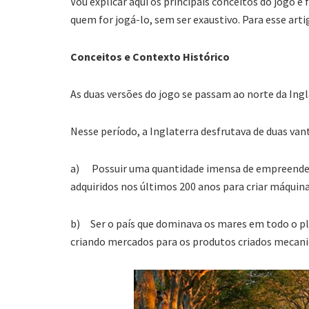
Vou explicar aqui os principais conceitos do jogo e
quem for jogá-lo, sem ser exaustivo. Para esse art
Conceitos e Contexto Histórico
As duas versões do jogo se passam ao norte da Ingl
Nesse período, a Inglaterra desfrutava de duas va
a) Possuir uma quantidade imensa de empreended
adquiridos nos últimos 200 anos para criar máquin
b) Ser o país que dominava os mares em todo o pl
criando mercados para os produtos criados mecan