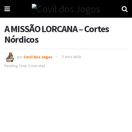
A MISSÃO LORCANA – Cortes
Nórdicos
por
Covil dos Jogos
3 anos atrás
Reading Time: 1 min read