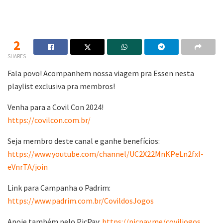
2
SHARES
Fala povo! Acompanhem nossa viagem pra Essen nesta
playlist exclusiva pra membros!
Venha para a Covil Con 2024!
https://covilcon.com.br/
Seja membro deste canal e ganhe benefícios:
https://www.youtube.com/channel/UC2X22MnKPeLn2fxl-
eVnrTA/join
Link para Campanha o Padrim:
https://www.padrim.com.br/CovildosJogos
Apoie também pelo PicPay:
https://picpay.me/coviljogos