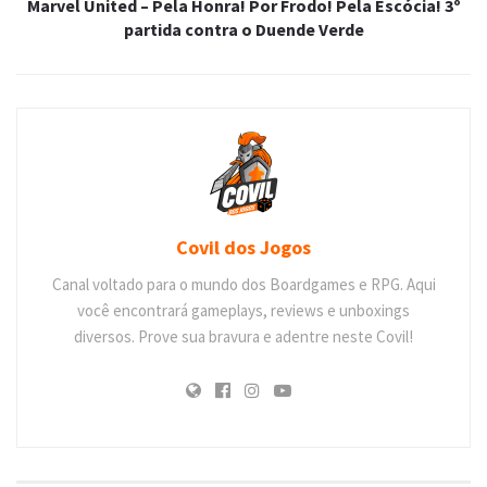
Marvel United – Pela Honra! Por Frodo! Pela Escócia! 3º
partida contra o Duende Verde
Covil dos Jogos
Canal voltado para o mundo dos Boardgames e RPG. Aqui
você encontrará gameplays, reviews e unboxings
diversos. Prove sua bravura e adentre neste Covil!