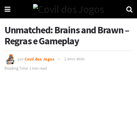
Unmatched: Brains and Brawn –
Regras e Gameplay
por
Covil dos Jogos
2 anos atrás
Reading Time: 1 min read