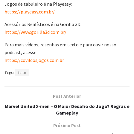
Jogos de tabuleiro é na Playeasy:
https://playeasy.com.br/
Acessórios Realísticos é na Gorilla 3D:
https://www.gorilla3d.com.br/
Para mais vídeos, resenhas em texto e para ouvir nosso
podcast, acesse:
https://covildosjogos.com.br
Tags:
Iello
Post Anterior
Marvel United X-men – O Maior Desafio do Jogo? Regras e
Gameplay
Próximo Post