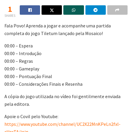
1
SHARES
Fala Povo! Aprenda a jogar e acompanhe uma partida
completa do jogo Tiletum lançado pela Mosaico!
00:00 – Espera
00:00 – Introdução
00:00 – Regras
00:00 – Gameplay
00:00 – Pontuação Final
00:00 – Considerações Finais e Resenha
A cópia do jogo utilizada no vídeo foi gentilmente enviada
pela editora.
Apoie o Covil pelo Youtube:
https://www.youtube.com/channel/UC2X22MnKPeLn2fxl-
eVnrTA/join