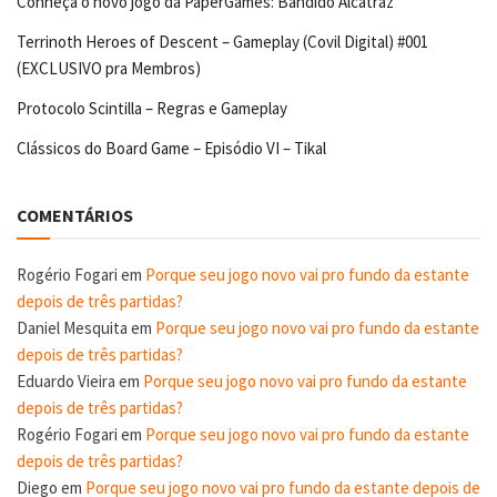
Conheça o novo jogo da PaperGames: Bandido Alcatraz
Terrinoth Heroes of Descent – Gameplay (Covil Digital) #001
(EXCLUSIVO pra Membros)
Protocolo Scintilla – Regras e Gameplay
Clássicos do Board Game – Episódio VI – Tikal
COMENTÁRIOS
Rogério Fogari
em
Porque seu jogo novo vai pro fundo da estante
depois de três partidas?
Daniel Mesquita
em
Porque seu jogo novo vai pro fundo da estante
depois de três partidas?
Eduardo Vieira
em
Porque seu jogo novo vai pro fundo da estante
depois de três partidas?
Rogério Fogari
em
Porque seu jogo novo vai pro fundo da estante
depois de três partidas?
Diego
em
Porque seu jogo novo vai pro fundo da estante depois de