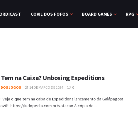
ORDICAST
COVIL DOS FOFOS
BOARD GAMES
RPG
 Tem na Caixa? Unboxing Expeditions
L DOS JOGOS
14 DE MARÇO DE 2024
0
! Veja o que tem na caixa de Expeditions lançamento da Galápagos!
ovil!!! https://ludopedia.com.br/votacao A cópia do ...