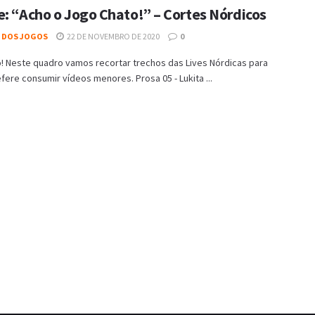
e: “Acho o Jogo Chato!” – Cortes Nórdicos
L DOS JOGOS
22 DE NOVEMBRO DE 2020
0
o! Neste quadro vamos recortar trechos das Lives Nórdicas para
ere consumir vídeos menores. Prosa 05 - Lukita ...