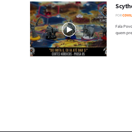
Scyth
POR
COVI
Fala Pov
quem pref