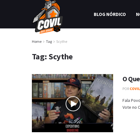
BLOG NÓRDICO
N
Home
Tag
Scythe
Tag:
Scythe
O Que
POR
COVI
Fala Povo
Vote no C