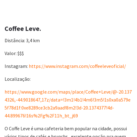
Coffee Leve.
Distância: 3,4 km
Valor: $$$
Instagram:
https://www.instagram.com/coffeeleveoficial/
Localização:
https://www.google.com/maps/place/Coffee+Leve/@-20.137
4326,-44.9018647,17z/data=!3m1!4b1!4m6!3m5!1s0xa0a579e
5f78d1f:0xe8289ce3cb2a9aad!8m2!3d-20.1374377!4d-
44.899676!16s%2Fg%2F11h_bt_j69
O Coffe Leve é uma cafeteria bem popular na cidade, possui
vários tipos de cafés e brunchs , excelente opção pra quem