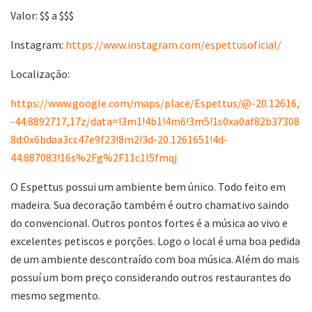
Valor: $$ a $$$
Instagram:
https://www.instagram.com/espettusoficial/
Localização:
https://www.google.com/maps/place/Espettus/@-20.12616,
-44.8892717,17z/data=!3m1!4b1!4m6!3m5!1s0xa0af82b37308
8d:0x6bdaa3cc47e9f23!8m2!3d-20.1261651!4d-
44.887083!16s%2Fg%2F11c1l5fmqj
O Espettus possui um ambiente bem único. Todo feito em
madeira. Sua decoração também é outro chamativo saindo
do convencional. Outros pontos fortes é a música ao vivo e
excelentes petiscos e porções. Logo o local é uma boa pedida
de um ambiente descontraído com boa música. Além do mais
possuí um bom preço considerando outros restaurantes do
mesmo segmento.