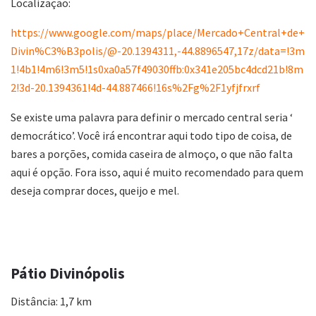
Localização:
https://www.google.com/maps/place/Mercado+Central+de+
Divin%C3%B3polis/@-20.1394311,-44.8896547,17z/data=!3m
1!4b1!4m6!3m5!1s0xa0a57f49030ffb:0x341e205bc4dcd21b!8m
2!3d-20.1394361!4d-44.887466!16s%2Fg%2F1yfjfrxrf
Se existe uma palavra para definir o mercado central seria ‘
democrático’. Você irá encontrar aqui todo tipo de coisa, de
bares a porções, comida caseira de almoço, o que não falta
aqui é opção. Fora isso, aqui é muito recomendado para quem
deseja comprar doces, queijo e mel.
Pátio Divinópolis
Distância: 1,7 km