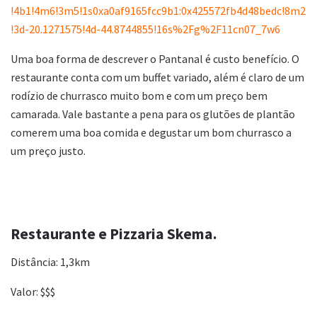
!4b1!4m6!3m5!1s0xa0af9165fcc9b1:0x425572fb4d48bedc!8m2
!3d-20.1271575!4d-44.8744855!16s%2Fg%2F11cn07_7w6
Uma boa forma de descrever o Pantanal é custo benefício. O
restaurante conta com um buffet variado, além é claro de um
rodízio de churrasco muito bom e com um preço bem
camarada. Vale bastante a pena para os glutões de plantão
comerem uma boa comida e degustar um bom churrasco a
um preço justo.
Restaurante e Pizzaria Skema.
Distância: 1,3km
Valor: $$$