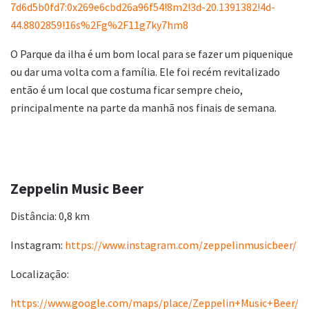
7d6d5b0fd7:0x269e6cbd26a96f54!8m2!3d-20.1391382!4d-
44.8802859!16s%2Fg%2F11g7ky7hm8
O Parque da ilha é um bom local para se fazer um piquenique
ou dar uma volta com a família. Ele foi recém revitalizado
então é um local que costuma ficar sempre cheio,
principalmente na parte da manhã nos finais de semana.
Zeppelin Music Beer
Distância: 0,8 km
Instagram:
https://www.instagram.com/zeppelinmusicbeer/
Localização:
https://www.google.com/maps/place/Zeppelin+Music+Beer/