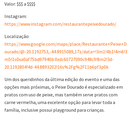
Valor: $$$ a $$$$
Instagram:
https://www.instagram.com/restaurantepeixedourado/
Localização:
https://www.google.com/maps/place/Restaurante+Peixe+D
ourado/@-20.1192753,-44.8915089,17z/data=!3m1!4b1!4m6!3
m5!1s0xa0af75bd97940b:0xdc60727090c948c9!8m2!3d-
20.1192804!4d-44.8893202!16s%2Fg%2F11b6pf3p0k
Um dos queridinhos da última edição do evento e uma das
opções mais próximas, o Peixe Dourado é especializado em
pratos com uso de peixe, mas também serve pratos com
carne vermelha, uma excelente opção para levar toda a
família, inclusive possui playground para crianças.