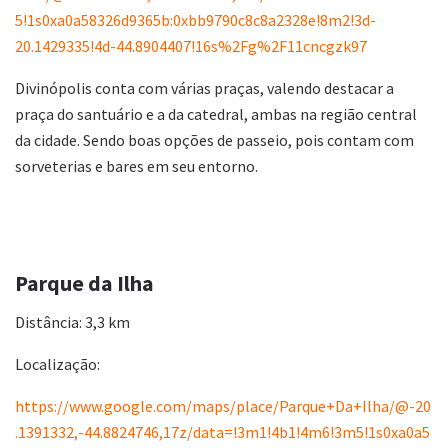
5!1s0xa0a58326d9365b:0xbb9790c8c8a2328e!8m2!3d-
20.1429335!4d-44.8904407!16s%2Fg%2F11cncgzk97
Divinópolis conta com várias praças, valendo destacar a
praça do santuário e a da catedral, ambas na região central
da cidade. Sendo boas opções de passeio, pois contam com
sorveterias e bares em seu entorno.
Parque da Ilha
Distância: 3,3 km
Localização:
https://www.google.com/maps/place/Parque+Da+Ilha/@-20
.1391332,-44.8824746,17z/data=!3m1!4b1!4m6!3m5!1s0xa0a5