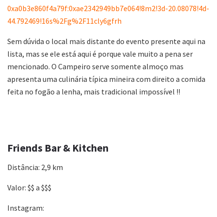
0xa0b3e860f4a79f:0xae2342949bb7e064!8m2!3d-20.08078!4d-
44.792469!16s%2Fg%2F11cly6gfrh
Sem dúvida o local mais distante do evento presente aqui na
lista, mas se ele está aqui é porque vale muito a pena ser
mencionado. O Campeiro serve somente almoço mas
apresenta uma culinária típica mineira com direito a comida
feita no fogão a lenha, mais tradicional impossível !!
Friends Bar & Kitchen
Distância: 2,9 km
Valor: $$ a $$$
Instagram: