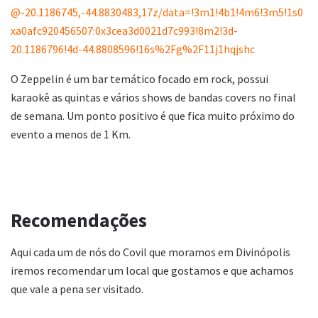
@-20.1186745,-44.8830483,17z/data=!3m1!4b1!4m6!3m5!1s0
xa0afc920456507:0x3cea3d0021d7c993!8m2!3d-
20.1186796!4d-44.8808596!16s%2Fg%2F11j1hqjshc
O Zeppelin é um bar temático focado em rock, possui
karaokê as quintas e vários shows de bandas covers no final
de semana. Um ponto positivo é que fica muito próximo do
evento a menos de 1 Km.
Recomendações
Aqui cada um de nós do Covil que moramos em Divinópolis
iremos recomendar um local que gostamos e que achamos
que vale a pena ser visitado.