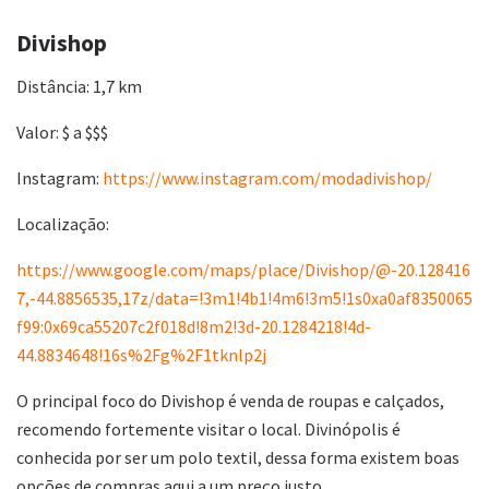
Divishop
Distância: 1,7 km
Valor: $ a $$$
Instagram:
https://www.instagram.com/modadivishop/
Localização:
https://www.google.com/maps/place/Divishop/@-20.128416
7,-44.8856535,17z/data=!3m1!4b1!4m6!3m5!1s0xa0af8350065
f99:0x69ca55207c2f018d!8m2!3d-20.1284218!4d-
44.8834648!16s%2Fg%2F1tknlp2j
O principal foco do Divishop é venda de roupas e calçados,
recomendo fortemente visitar o local. Divinópolis é
conhecida por ser um polo textil, dessa forma existem boas
opções de compras aqui a um preço justo.