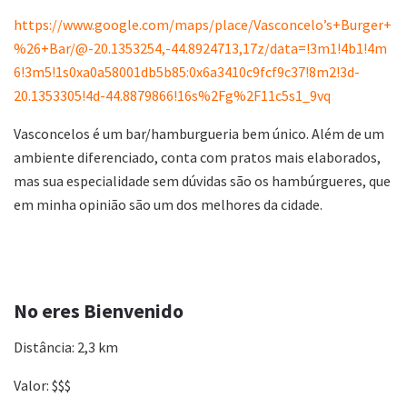
https://www.google.com/maps/place/Vasconcelo’s+Burger+
%26+Bar/@-20.1353254,-44.8924713,17z/data=!3m1!4b1!4m
6!3m5!1s0xa0a58001db5b85:0x6a3410c9fcf9c37!8m2!3d-
20.1353305!4d-44.8879866!16s%2Fg%2F11c5s1_9vq
Vasconcelos é um bar/hamburgueria bem único. Além de um
ambiente diferenciado, conta com pratos mais elaborados,
mas sua especialidade sem dúvidas são os hambúrgueres, que
em minha opinião são um dos melhores da cidade.
No eres Bienvenido
Distância: 2,3 km
Valor: $$$