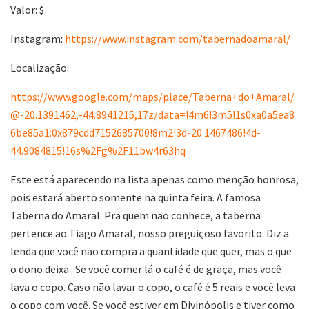
Valor: $
Instagram:
https://www.instagram.com/tabernadoamaral/
Localização:
https://www.google.com/maps/place/Taberna+do+Amaral/
@-20.1391462,-44.8941215,17z/data=!4m6!3m5!1s0xa0a5ea8
6be85a1:0x879cdd7152685700!8m2!3d-20.1467486!4d-
44.9084815!16s%2Fg%2F11bw4r63hq
Este está aparecendo na lista apenas como menção honrosa,
pois estará aberto somente na quinta feira. A famosa
Taberna do Amaral. Pra quem não conhece, a taberna
pertence ao Tiago Amaral, nosso preguiçoso favorito. Diz a
lenda que você não compra a quantidade que quer, mas o que
o dono deixa . Se você comer lá o café é de graça, mas você
lava o copo. Caso não lavar o copo, o café é 5 reais e você leva
o copo com você. Se você estiver em Divinópolis e tiver como