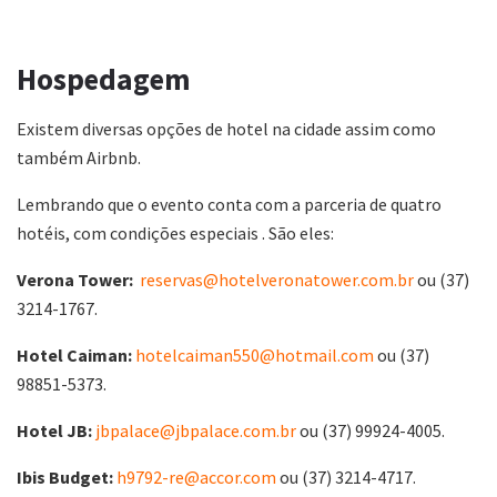
Hospedagem
Existem diversas opções de hotel na cidade assim como
também Airbnb.
Lembrando que o evento conta com a parceria de quatro
hotéis, com condições especiais . São eles:
Verona Tower:
reservas@hotelveronatower.com.br
ou (37)
3214-1767.
Hotel Caiman:
hotelcaiman550@hotmail.com
ou (37)
98851-5373.
Hotel JB:
jbpalace@jbpalace.com.br
ou (37) 99924-4005.
Ibis Budget:
h9792-re@accor.com
ou (37) 3214-4717.