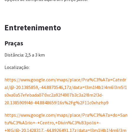
Entretenimento
Praças
Distância: 2,5 a 3 km
Localização:
https://www.google.com/maps/place/Pra%C3%A7a+Catedr
al/@-20.1385859,-44.8870546,17z/data=!3m1!4b1!4m6!3m5!1
s0xa0a57efebada07:0xc2a92f4907b3c3a2!8m2!3d-
20.1385909!4d-44.8848659!16s%2Fg%2F11c0xhzhp9
https://www.google.com/maps/place/Pra%C3%A7a+do+San
tu%C3%A1rio+-+Centro,+Divin%C3%B3polis+-
+MG/@-20.1428317,-44.8926491,17z/data=!3m1!4b1!4m6!3m