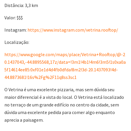
Distância: 3,3 km
Valor: $$$
Instagram:
https://www.instagram.com/vetrina.rooftop/
Localização:
https://www.google.com/maps/place/Vetrina+Rooftop/@-2
0.1437043,-44.8895568,17z/data=!3m1!4b1!4m6!3m5!1s0xa0a
5f14614ee85:0xf01e1d4d4fb0dfda!8m2!3d-20.1437093!4d-
44.8873681!16s%2Fg%2F11q8ss3sc1
O Vetrina é uma excelente pizzaria, mas sem dúvida seu
maior diferencial é a vista do local. O Vetrina está localizado
no terraço de um grande edifício no centro da cidade, sem
dúvida uma excelente pedida para comer algo enquanto
aprecia a paisagem.