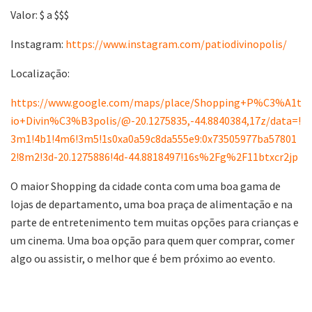
Valor: $ a $$$
Instagram:
https://www.instagram.com/patiodivinopolis/
Localização:
https://www.google.com/maps/place/Shopping+P%C3%A1t
io+Divin%C3%B3polis/@-20.1275835,-44.8840384,17z/data=!
3m1!4b1!4m6!3m5!1s0xa0a59c8da555e9:0x73505977ba57801
2!8m2!3d-20.1275886!4d-44.8818497!16s%2Fg%2F11btxcr2jp
O maior Shopping da cidade conta com uma boa gama de
lojas de departamento, uma boa praça de alimentação e na
parte de entretenimento tem muitas opções para crianças e
um cinema. Uma boa opção para quem quer comprar, comer
algo ou assistir, o melhor que é bem próximo ao evento.