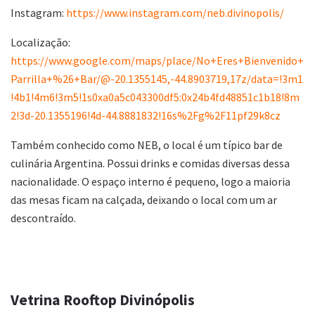
Instagram:
https://www.instagram.com/neb.divinopolis/
Localização:
https://www.google.com/maps/place/No+Eres+Bienvenido+
Parrilla+%26+Bar/@-20.1355145,-44.8903719,17z/data=!3m1
!4b1!4m6!3m5!1s0xa0a5c043300df5:0x24b4fd48851c1b18!8m
2!3d-20.1355196!4d-44.8881832!16s%2Fg%2F11pf29k8cz
Também conhecido como NEB, o local é um típico bar de
culinária Argentina. Possui drinks e comidas diversas dessa
nacionalidade. O espaço interno é pequeno, logo a maioria
das mesas ficam na calçada, deixando o local com um ar
descontraído.
Vetrina Rooftop Divinópolis