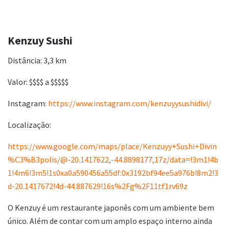
Kenzuy Sushi
Distância: 3,3 km
Valor: $$$$ a $$$$$
Instagram:
https://www.instagram.com/kenzuyysushidivi/
Localização:
https://www.google.com/maps/place/Kenzuyy+Sushi+Divin
%C3%B3polis/@-20.1417622,-44.8898177,17z/data=!3m1!4b
1!4m6!3m5!1s0xa0a590456a55df:0x3192bf94ee5a976b!8m2!3
d-20.1417672!4d-44.887629!16s%2Fg%2F11tf1rv69z
O Kenzuy é um restaurante japonês com um ambiente bem
único. Além de contar com um amplo espaço interno ainda