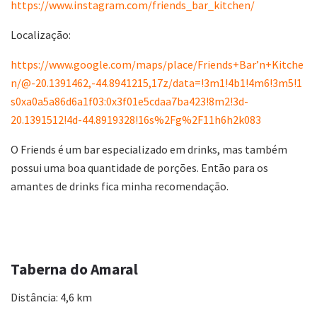
https://www.instagram.com/friends_bar_kitchen/
Localização:
https://www.google.com/maps/place/Friends+Bar’n+Kitche
n/@-20.1391462,-44.8941215,17z/data=!3m1!4b1!4m6!3m5!1
s0xa0a5a86d6a1f03:0x3f01e5cdaa7ba423!8m2!3d-
20.1391512!4d-44.8919328!16s%2Fg%2F11h6h2k083
O Friends é um bar especializado em drinks, mas também
possui uma boa quantidade de porções. Então para os
amantes de drinks fica minha recomendação.
Taberna do Amaral
Distância: 4,6 km