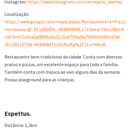
Instagram:
https://www.instagram.com/cervejaria_skema/
Localização:
https://www.google.com/maps/place/Restaurante+e+Pizza
ria+Skema/@-20.1265056,-44.8889958,17z/data=!3m1!4b1!4
m6!3m5!1s0xa0af89f0c6e211:0x975f0a9a76960fe0!8m2!3d-
20.1265107!4d-44.8868071!16s%2Fg%2F11rcf44n35
Restaurante bem tradicional da cidade. Conta com diversos
pratos e pizzas, um excelente espaço para toda a família.
Também conta com música ao vivo alguns dias da semana.
Possui playground para as crianças.
Espettus.
Distância: 1,3km