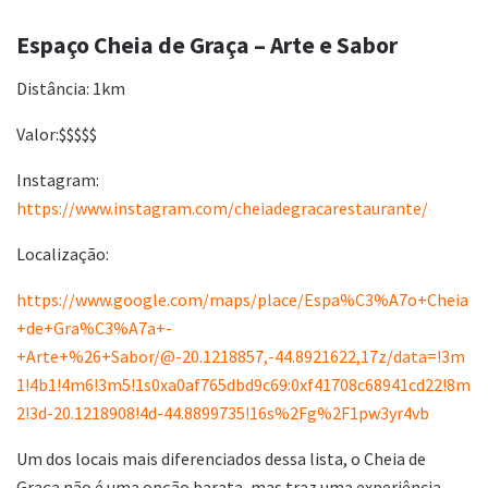
Espaço Cheia de Graça – Arte e Sabor
Distância: 1km
Valor:$$$$$
Instagram:
https://www.instagram.com/cheiadegracarestaurante/
Localização:
https://www.google.com/maps/place/Espa%C3%A7o+Cheia
+de+Gra%C3%A7a+-
+Arte+%26+Sabor/@-20.1218857,-44.8921622,17z/data=!3m
1!4b1!4m6!3m5!1s0xa0af765dbd9c69:0xf41708c68941cd22!8m
2!3d-20.1218908!4d-44.8899735!16s%2Fg%2F1pw3yr4vb
Um dos locais mais diferenciados dessa lista, o Cheia de
Graça não é uma opção barata, mas traz uma experiência