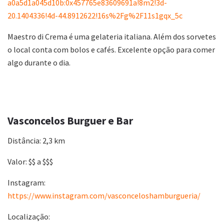
a0a5d1a045d10b:0x457765e83609691a!8m2!3d-
20.1404336!4d-44.8912622!16s%2Fg%2F11s1gqx_5c
Maestro di Crema é uma gelateria italiana. Além dos sorvetes
o local conta com bolos e cafés. Excelente opção para comer
algo durante o dia.
Vasconcelos Burguer e Bar
Distância: 2,3 km
Valor: $$ a $$$
Instagram:
https://www.instagram.com/vasconceloshamburgueria/
Localização: