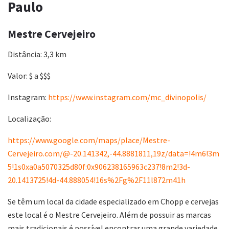
Paulo
Mestre Cervejeiro
Distância: 3,3 km
Valor: $ a $$$
Instagram:
https://www.instagram.com/mc_divinopolis/
Localização:
https://www.google.com/maps/place/Mestre-
Cervejeiro.com/@-20.141342,-44.8881811,19z/data=!4m6!3m
5!1s0xa0a5070325d80f:0x906238165963c237!8m2!3d-
20.1413725!4d-44.888054!16s%2Fg%2F11l872m41h
Se têm um local da cidade especializado em Chopp e cervejas
este local é o Mestre Cervejeiro. Além de possuir as marcas
mais tradicionais é possível encontrar uma grande variedade