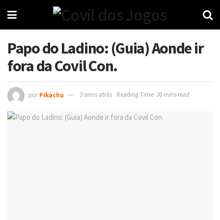
Papo do Ladino: (Guia) Aonde ir
fora da Covil Con.
por
Pikachu
3 anos atrás
Reading Time: 30 mins read