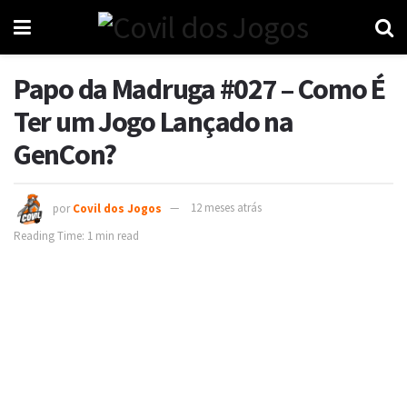
Papo da Madruga #027 – Como É
Ter um Jogo Lançado na
GenCon?
por
Covil dos Jogos
12 meses atrás
Reading Time: 1 min read