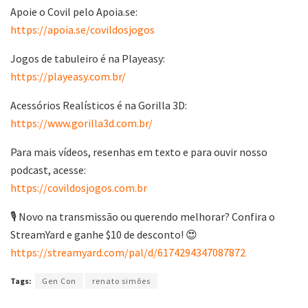
Apoie o Covil pelo Apoia.se:
https://apoia.se/covildosjogos
Jogos de tabuleiro é na Playeasy:
https://playeasy.com.br/
Acessórios Realísticos é na Gorilla 3D:
https://www.gorilla3d.com.br/
Para mais vídeos, resenhas em texto e para ouvir nosso
podcast, acesse:
https://covildosjogos.com.br
🎙️ Novo na transmissão ou querendo melhorar? Confira o
StreamYard e ganhe $10 de desconto! 😍
https://streamyard.com/pal/d/6174294347087872
Tags:
Gen Con
renato simões