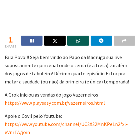
1
SHARES
Fala Povo!!! Seja bem vindo ao Papo da Madruga sua live
supostamente quinzenal onde o tema (e a treta) vai além
dos jogos de tabuleiro! Décimo quarto episódio Extra pra
matar a saudade (ou não) da primeira (e única) temporada!
A Grok iniciou as vendas do jogo Vazerneiros
https://www.playeasy.com.br/vazerneiros.html
Apoie o Covil pelo Youtube:
https://www.youtube.com/channel/UC2X22MnKPeLn2fxl-
eVnrTA/join