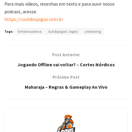
Para mais vídeos, resenhas em texto e para ouvir nosso
podcast, acesse:
https://covildosjogos.com.br
Tags:
Embaixadora
Galápagos Jogos
unboxing
Post Anterior
Jogando Offline vai voltar? – Cortes Nórdicos
Próximo Post
Maharaja – Regras & Gameplay Ao Vivo