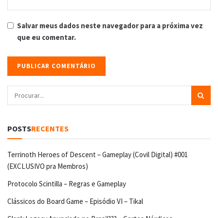
Salvar meus dados neste navegador para a próxima vez
que eu comentar.
POSTS
RECENTES
Terrinoth Heroes of Descent – Gameplay (Covil Digital) #001
(EXCLUSIVO pra Membros)
Protocolo Scintilla – Regras e Gameplay
Clássicos do Board Game – Episódio VI – Tikal