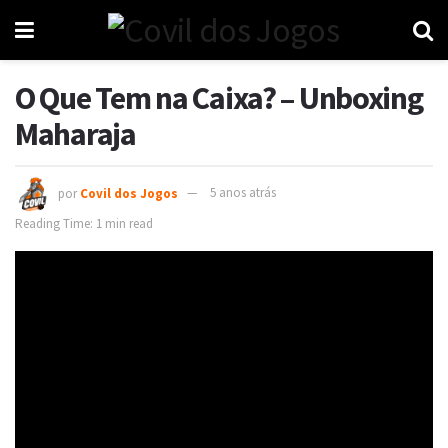
O Que Tem na Caixa? – Unboxing
Maharaja
por
Covil dos Jogos
5 anos atrás
Reading Time: 1 min read