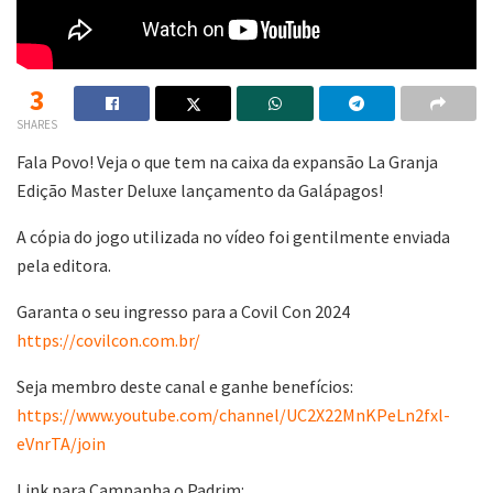
3
SHARES
Fala Povo! Veja o que tem na caixa da expansão La Granja
Edição Master Deluxe lançamento da Galápagos!
A cópia do jogo utilizada no vídeo foi gentilmente enviada
pela editora.
Garanta o seu ingresso para a Covil Con 2024
https://covilcon.com.br/
Seja membro deste canal e ganhe benefícios:
https://www.youtube.com/channel/UC2X22MnKPeLn2fxl-
eVnrTA/join
Link para Campanha o Padrim: