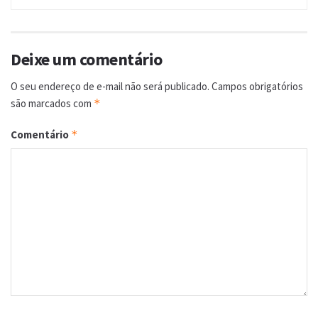
Deixe um comentário
O seu endereço de e-mail não será publicado.
Campos obrigatórios
são marcados com
*
Comentário
*