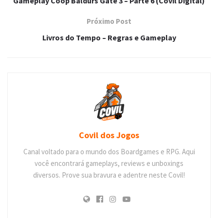
Gameplay Coop Baldurs Gate 3 – Parte 6 (Covil Digital)
Próximo Post
Livros do Tempo – Regras e Gameplay
Covil dos Jogos
Canal voltado para o mundo dos Boardgames e RPG. Aqui
você encontrará gameplays, reviews e unboxings
diversos. Prove sua bravura e adentre neste Covil!